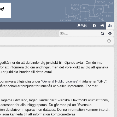
S
Wiki
Sök
Av
FA
og
li
Q
ga
m
in
ed
le
känner du att du binder dig juridiskt till följande avtal. Om du inte
m
ör att informera dig om ändringar, men det vore klokt av dig att granska
 juridiskt bunden till detta avtal.
gramvara tillgänglig under “
General Public License
” (hädanefter “GPL”)
ter och/eller förbjuder för innehåll och/eller uppförande. För mer
lagarna i ditt land, lagar i landet där “Svenska ElektronikForumet” finns,
IP-adressen för alla inlägg sparas. Du går med på att “Svenska
ation du skriver in sparas i en databas. Denna information kommer inte att
k som kan leda till att information komprometteras.