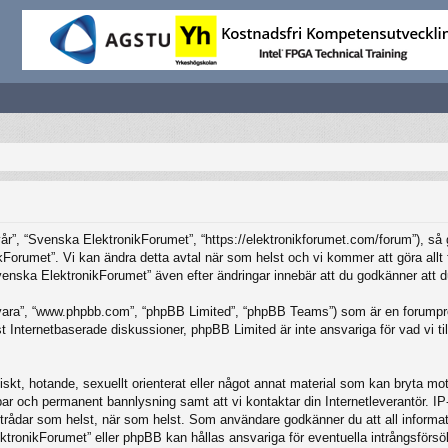
”, “Svenska ElektronikForumet”, “https://elektronikforumet.com/forum”), så god
Forumet”. Vi kan ändra detta avtal när som helst och vi kommer att göra allt f
ska ElektronikForumet” även efter ändringar innebär att du godkänner att du är
vara”, “www.phpbb.com”, “phpBB Limited”, “phpBB Teams”) som är en forumpro
Internetbaserade diskussioner, phpBB Limited är inte ansvariga för vad vi tillå
iskt, hotande, sexuellt orienterat eller något annat material som kan bryta mot 
elbar och permanent bannlysning samt att vi kontaktar din Internetleverantör. 
ilka trådar som helst, när som helst. Som användare godkänner du att all inform
ktronikForumet” eller phpBB kan hållas ansvariga för eventuella intrångsförsö