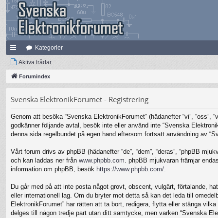
Kategorier
na
Aktiva trådar
bb
Forumindex
lä
Svenska ElektronikForumet - Registrering
nk
Genom att besöka “Svenska ElektronikForumet” (hädanefter “vi”, “oss”, “vår
ar
godkänner följande avtal, besök inte eller använd inte “Svenska Elektronik
denna sida regelbundet på egen hand eftersom fortsatt användning av “Sven
Vårt forum drivs av phpBB (hädanefter “de”, “dem”, “deras”, “phpBB mjuk
och kan laddas ner från
www.phpbb.com
. phpBB mjukvaran främjar endast 
information om phpBB, besök
https://www.phpbb.com/
.
Du går med på att inte posta något grovt, obscent, vulgärt, förtalande, hat
eller internationell lag. Om du bryter mot detta så kan det leda till omed
ElektronikForumet” har rätten att ta bort, redigera, flytta eller stänga v
delges till någon tredje part utan ditt samtycke, men varken “Svenska Ele