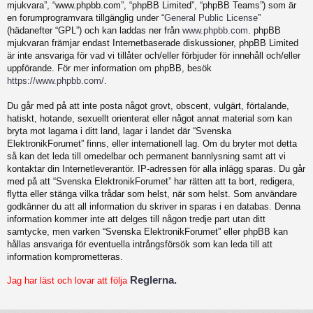
mjukvara”, “www.phpbb.com”, “phpBB Limited”, “phpBB Teams”) som är
en forumprogramvara tillgänglig under “
General Public License
”
(hädanefter “GPL”) och kan laddas ner från
www.phpbb.com
. phpBB
mjukvaran främjar endast Internetbaserade diskussioner, phpBB Limited
är inte ansvariga för vad vi tillåter och/eller förbjuder för innehåll och/eller
uppförande. För mer information om phpBB, besök
https://www.phpbb.com/
.
Du går med på att inte posta något grovt, obscent, vulgärt, förtalande,
hatiskt, hotande, sexuellt orienterat eller något annat material som kan
bryta mot lagarna i ditt land, lagar i landet där “Svenska
ElektronikForumet” finns, eller internationell lag. Om du bryter mot detta
så kan det leda till omedelbar och permanent bannlysning samt att vi
kontaktar din Internetleverantör. IP-adressen för alla inlägg sparas. Du går
med på att “Svenska ElektronikForumet” har rätten att ta bort, redigera,
flytta eller stänga vilka trådar som helst, när som helst. Som användare
godkänner du att all information du skriver in sparas i en databas. Denna
information kommer inte att delges till någon tredje part utan ditt
samtycke, men varken “Svenska ElektronikForumet” eller phpBB kan
hållas ansvariga för eventuella intrångsförsök som kan leda till att
information komprometteras.
Reglerna.
Jag har läst och lovar att följa