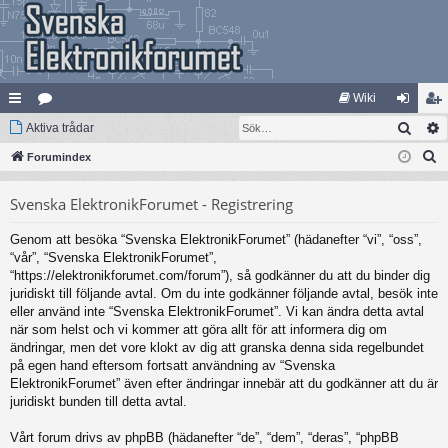
Wiki
Sök
na
Aktiva trådar
at
og
li
S
bb
Forumindex
eg
ga
m
ö
lä
ori
in
ed
Svenska ElektronikForumet - Registrering
k
nk
er
le
Genom att besöka “Svenska ElektronikForumet” (hädanefter “vi”, “oss”,
ar
m
“vår”, “Svenska ElektronikForumet”,
“https://elektronikforumet.com/forum”), så godkänner du att du binder dig
juridiskt till följande avtal. Om du inte godkänner följande avtal, besök inte
eller använd inte “Svenska ElektronikForumet”. Vi kan ändra detta avtal
när som helst och vi kommer att göra allt för att informera dig om
ändringar, men det vore klokt av dig att granska denna sida regelbundet
på egen hand eftersom fortsatt användning av “Svenska
ElektronikForumet” även efter ändringar innebär att du godkänner att du är
juridiskt bunden till detta avtal.
Vårt forum drivs av phpBB (hädanefter “de”, “dem”, “deras”, “phpBB