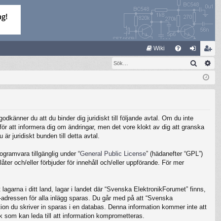
S
Wiki
Sök
Av
FA
og
li
Q
ga
m
in
ed
le
känner du att du binder dig juridiskt till följande avtal. Om du inte
m
ör att informera dig om ändringar, men det vore klokt av dig att granska
 juridiskt bunden till detta avtal.
gramvara tillgänglig under “
General Public License
” (hädanefter “GPL”)
ter och/eller förbjuder för innehåll och/eller uppförande. För mer
lagarna i ditt land, lagar i landet där “Svenska ElektronikForumet” finns,
IP-adressen för alla inlägg sparas. Du går med på att “Svenska
ation du skriver in sparas i en databas. Denna information kommer inte att
k som kan leda till att information komprometteras.