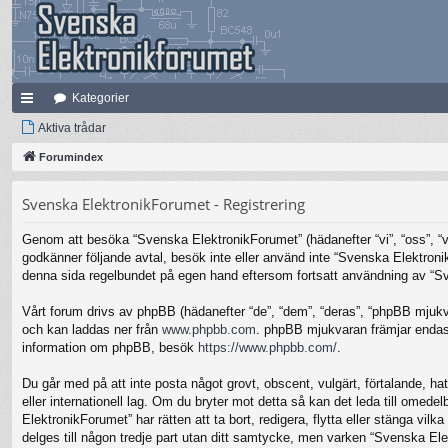
Kategorier
na
Aktiva trådar
bb
Forumindex
lä
Svenska ElektronikForumet - Registrering
nk
Genom att besöka “Svenska ElektronikForumet” (hädanefter “vi”, “oss”, “vår
ar
godkänner följande avtal, besök inte eller använd inte “Svenska Elektronik
denna sida regelbundet på egen hand eftersom fortsatt användning av “Sven
Vårt forum drivs av phpBB (hädanefter “de”, “dem”, “deras”, “phpBB mjuk
och kan laddas ner från
www.phpbb.com
. phpBB mjukvaran främjar endast 
information om phpBB, besök
https://www.phpbb.com/
.
Du går med på att inte posta något grovt, obscent, vulgärt, förtalande, hat
eller internationell lag. Om du bryter mot detta så kan det leda till omed
ElektronikForumet” har rätten att ta bort, redigera, flytta eller stänga v
delges till någon tredje part utan ditt samtycke, men varken “Svenska Ele