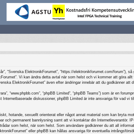
”, “Svenska ElektronikForumet”, “https://elektronikforumet.com/forum”), så god
Forumet”. Vi kan ändra detta avtal när som helst och vi kommer att göra allt f
ska ElektronikForumet” även efter ändringar innebär att du godkänner att du är
vara”, “www.phpbb.com”, “phpBB Limited”, “phpBB Teams”) som är en forumpro
Internetbaserade diskussioner, phpBB Limited är inte ansvariga för vad vi tillå
iskt, hotande, sexuellt orienterat eller något annat material som kan bryta mot 
elbar och permanent bannlysning samt att vi kontaktar din Internetleverantör. 
ilka trådar som helst, när som helst. Som användare godkänner du att all inform
ktronikForumet” eller phpBB kan hållas ansvariga för eventuella intrångsförsö