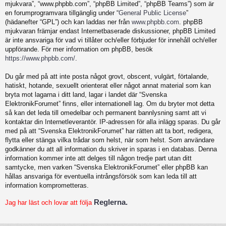
mjukvara”, “www.phpbb.com”, “phpBB Limited”, “phpBB Teams”) som är
en forumprogramvara tillgänglig under “
General Public License
”
(hädanefter “GPL”) och kan laddas ner från
www.phpbb.com
. phpBB
mjukvaran främjar endast Internetbaserade diskussioner, phpBB Limited
är inte ansvariga för vad vi tillåter och/eller förbjuder för innehåll och/eller
uppförande. För mer information om phpBB, besök
https://www.phpbb.com/
.
Du går med på att inte posta något grovt, obscent, vulgärt, förtalande,
hatiskt, hotande, sexuellt orienterat eller något annat material som kan
bryta mot lagarna i ditt land, lagar i landet där “Svenska
ElektronikForumet” finns, eller internationell lag. Om du bryter mot detta
så kan det leda till omedelbar och permanent bannlysning samt att vi
kontaktar din Internetleverantör. IP-adressen för alla inlägg sparas. Du går
med på att “Svenska ElektronikForumet” har rätten att ta bort, redigera,
flytta eller stänga vilka trådar som helst, när som helst. Som användare
godkänner du att all information du skriver in sparas i en databas. Denna
information kommer inte att delges till någon tredje part utan ditt
samtycke, men varken “Svenska ElektronikForumet” eller phpBB kan
hållas ansvariga för eventuella intrångsförsök som kan leda till att
information komprometteras.
Reglerna.
Jag har läst och lovar att följa