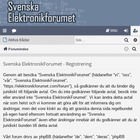
Wiki
Sök
na
Aktiva trådar
at
og
li
S
bb
Forumindex
eg
ga
m
ö
lä
ori
in
ed
Svenska ElektronikForumet - Registrering
k
nk
er
le
Genom att besöka “Svenska ElektronikForumet” (hädanefter “vi”, “oss”,
ar
m
“vår”, “Svenska ElektronikForumet”,
“https://elektronikforumet.com/forum”), så godkänner du att du binder dig
juridiskt till följande avtal. Om du inte godkänner följande avtal, besök inte
eller använd inte “Svenska ElektronikForumet”. Vi kan ändra detta avtal
när som helst och vi kommer att göra allt för att informera dig om
ändringar, men det vore klokt av dig att granska denna sida regelbundet
på egen hand eftersom fortsatt användning av “Svenska
ElektronikForumet” även efter ändringar innebär att du godkänner att du är
juridiskt bunden till detta avtal.
Vårt forum drivs av phpBB (hädanefter “de”, “dem”, “deras”, “phpBB