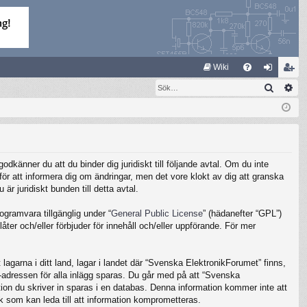
S
Wiki
Sök
Av
FA
og
li
Q
ga
m
in
ed
le
känner du att du binder dig juridiskt till följande avtal. Om du inte
m
ör att informera dig om ändringar, men det vore klokt av dig att granska
 juridiskt bunden till detta avtal.
gramvara tillgänglig under “
General Public License
” (hädanefter “GPL”)
ter och/eller förbjuder för innehåll och/eller uppförande. För mer
lagarna i ditt land, lagar i landet där “Svenska ElektronikForumet” finns,
IP-adressen för alla inlägg sparas. Du går med på att “Svenska
ation du skriver in sparas i en databas. Denna information kommer inte att
k som kan leda till att information komprometteras.