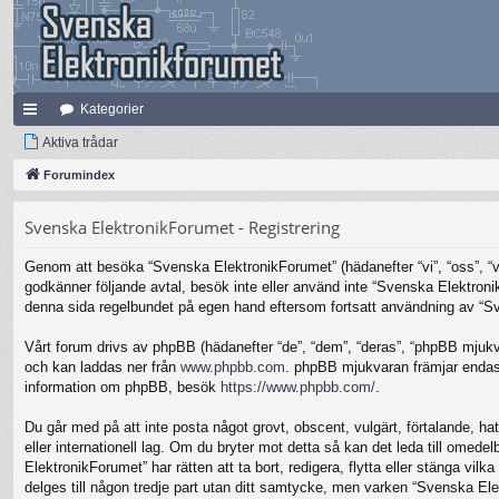
Kategorier
na
Aktiva trådar
bb
Forumindex
lä
Svenska ElektronikForumet - Registrering
nk
Genom att besöka “Svenska ElektronikForumet” (hädanefter “vi”, “oss”, “vår
ar
godkänner följande avtal, besök inte eller använd inte “Svenska Elektronik
denna sida regelbundet på egen hand eftersom fortsatt användning av “Sven
Vårt forum drivs av phpBB (hädanefter “de”, “dem”, “deras”, “phpBB mjuk
och kan laddas ner från
www.phpbb.com
. phpBB mjukvaran främjar endast 
information om phpBB, besök
https://www.phpbb.com/
.
Du går med på att inte posta något grovt, obscent, vulgärt, förtalande, hat
eller internationell lag. Om du bryter mot detta så kan det leda till omed
ElektronikForumet” har rätten att ta bort, redigera, flytta eller stänga v
delges till någon tredje part utan ditt samtycke, men varken “Svenska Ele