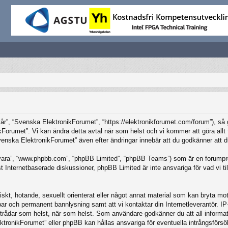
”, “Svenska ElektronikForumet”, “https://elektronikforumet.com/forum”), så god
Forumet”. Vi kan ändra detta avtal när som helst och vi kommer att göra allt f
ska ElektronikForumet” även efter ändringar innebär att du godkänner att du är
vara”, “www.phpbb.com”, “phpBB Limited”, “phpBB Teams”) som är en forumpro
Internetbaserade diskussioner, phpBB Limited är inte ansvariga för vad vi tillå
iskt, hotande, sexuellt orienterat eller något annat material som kan bryta mot 
elbar och permanent bannlysning samt att vi kontaktar din Internetleverantör. 
ilka trådar som helst, när som helst. Som användare godkänner du att all inform
ktronikForumet” eller phpBB kan hållas ansvariga för eventuella intrångsförsö