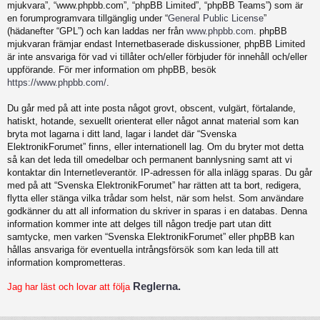
mjukvara”, “www.phpbb.com”, “phpBB Limited”, “phpBB Teams”) som är
en forumprogramvara tillgänglig under “
General Public License
”
(hädanefter “GPL”) och kan laddas ner från
www.phpbb.com
. phpBB
mjukvaran främjar endast Internetbaserade diskussioner, phpBB Limited
är inte ansvariga för vad vi tillåter och/eller förbjuder för innehåll och/eller
uppförande. För mer information om phpBB, besök
https://www.phpbb.com/
.
Du går med på att inte posta något grovt, obscent, vulgärt, förtalande,
hatiskt, hotande, sexuellt orienterat eller något annat material som kan
bryta mot lagarna i ditt land, lagar i landet där “Svenska
ElektronikForumet” finns, eller internationell lag. Om du bryter mot detta
så kan det leda till omedelbar och permanent bannlysning samt att vi
kontaktar din Internetleverantör. IP-adressen för alla inlägg sparas. Du går
med på att “Svenska ElektronikForumet” har rätten att ta bort, redigera,
flytta eller stänga vilka trådar som helst, när som helst. Som användare
godkänner du att all information du skriver in sparas i en databas. Denna
information kommer inte att delges till någon tredje part utan ditt
samtycke, men varken “Svenska ElektronikForumet” eller phpBB kan
hållas ansvariga för eventuella intrångsförsök som kan leda till att
information komprometteras.
Reglerna.
Jag har läst och lovar att följa