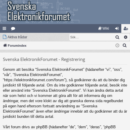
Wiki
Sök
na
Aktiva trådar
at
og
li
S
bb
Forumindex
eg
ga
m
ö
lä
ori
in
ed
Svenska ElektronikForumet - Registrering
k
nk
er
le
Genom att besöka “Svenska ElektronikForumet” (hädanefter “vi”, “oss”,
ar
m
“vår”, “Svenska ElektronikForumet”,
“https://elektronikforumet.com/forum”), så godkänner du att du binder dig
juridiskt till följande avtal. Om du inte godkänner följande avtal, besök inte
eller använd inte “Svenska ElektronikForumet”. Vi kan ändra detta avtal
när som helst och vi kommer att göra allt för att informera dig om
ändringar, men det vore klokt av dig att granska denna sida regelbundet
på egen hand eftersom fortsatt användning av “Svenska
ElektronikForumet” även efter ändringar innebär att du godkänner att du är
juridiskt bunden till detta avtal.
Vårt forum drivs av phpBB (hädanefter “de”, “dem”, “deras”, “phpBB