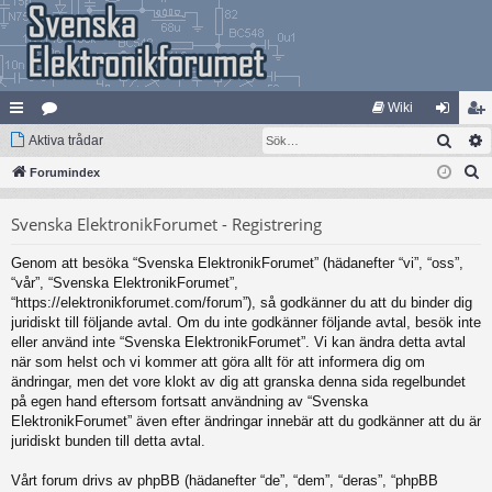
Wiki
Sök
na
Aktiva trådar
at
og
li
S
bb
Forumindex
eg
ga
m
ö
lä
ori
in
ed
Svenska ElektronikForumet - Registrering
k
nk
er
le
Genom att besöka “Svenska ElektronikForumet” (hädanefter “vi”, “oss”,
ar
m
“vår”, “Svenska ElektronikForumet”,
“https://elektronikforumet.com/forum”), så godkänner du att du binder dig
juridiskt till följande avtal. Om du inte godkänner följande avtal, besök inte
eller använd inte “Svenska ElektronikForumet”. Vi kan ändra detta avtal
när som helst och vi kommer att göra allt för att informera dig om
ändringar, men det vore klokt av dig att granska denna sida regelbundet
på egen hand eftersom fortsatt användning av “Svenska
ElektronikForumet” även efter ändringar innebär att du godkänner att du är
juridiskt bunden till detta avtal.
Vårt forum drivs av phpBB (hädanefter “de”, “dem”, “deras”, “phpBB