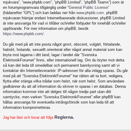
mjukvara”, “www.phpbb.com”, “phpBB Limited”, “phpBB Teams”) som är
en forumprogramvara tillgänglig under “
General Public License
”
(hädanefter “GPL”) och kan laddas ner från
www.phpbb.com
. phpBB
mjukvaran främjar endast Internetbaserade diskussioner, phpBB Limited
är inte ansvariga för vad vi tillåter och/eller förbjuder för innehåll och/eller
uppförande. För mer information om phpBB, besök
https://www.phpbb.com/
.
Du går med på att inte posta något grovt, obscent, vulgärt, förtalande,
hatiskt, hotande, sexuellt orienterat eller något annat material som kan
bryta mot lagarna i ditt land, lagar i landet där “Svenska
ElektronikForumet” finns, eller internationell lag. Om du bryter mot detta
så kan det leda till omedelbar och permanent bannlysning samt att vi
kontaktar din Internetleverantör. IP-adressen för alla inlägg sparas. Du går
med på att “Svenska ElektronikForumet” har rätten att ta bort, redigera,
flytta eller stänga vilka trådar som helst, när som helst. Som användare
godkänner du att all information du skriver in sparas i en databas. Denna
information kommer inte att delges till någon tredje part utan ditt
samtycke, men varken “Svenska ElektronikForumet” eller phpBB kan
hållas ansvariga för eventuella intrångsförsök som kan leda till att
information komprometteras.
Reglerna.
Jag har läst och lovar att följa