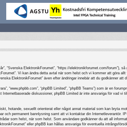
”, “Svenska ElektronikForumet”, “https://elektronikforumet.com/forum”), så god
Forumet”. Vi kan ändra detta avtal när som helst och vi kommer att göra allt f
ska ElektronikForumet” även efter ändringar innebär att du godkänner att du är
vara”, “www.phpbb.com”, “phpBB Limited”, “phpBB Teams”) som är en forumpro
Internetbaserade diskussioner, phpBB Limited är inte ansvariga för vad vi tillå
iskt, hotande, sexuellt orienterat eller något annat material som kan bryta mot 
elbar och permanent bannlysning samt att vi kontaktar din Internetleverantör. 
ilka trådar som helst, när som helst. Som användare godkänner du att all inform
ktronikForumet” eller phpBB kan hållas ansvariga för eventuella intrångsförsö