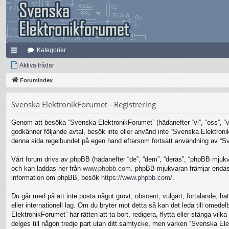
Kategorier
na
Aktiva trådar
bb
Forumindex
lä
Svenska ElektronikForumet - Registrering
nk
Genom att besöka “Svenska ElektronikForumet” (hädanefter “vi”, “oss”, “vår
ar
godkänner följande avtal, besök inte eller använd inte “Svenska Elektronik
denna sida regelbundet på egen hand eftersom fortsatt användning av “Sven
Vårt forum drivs av phpBB (hädanefter “de”, “dem”, “deras”, “phpBB mjuk
och kan laddas ner från
www.phpbb.com
. phpBB mjukvaran främjar endast 
information om phpBB, besök
https://www.phpbb.com/
.
Du går med på att inte posta något grovt, obscent, vulgärt, förtalande, hat
eller internationell lag. Om du bryter mot detta så kan det leda till omed
ElektronikForumet” har rätten att ta bort, redigera, flytta eller stänga v
delges till någon tredje part utan ditt samtycke, men varken “Svenska Ele