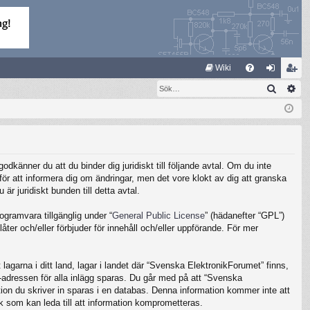
S
Wiki
Sök
Av
FA
og
li
Q
ga
m
in
ed
le
känner du att du binder dig juridiskt till följande avtal. Om du inte
m
ör att informera dig om ändringar, men det vore klokt av dig att granska
 juridiskt bunden till detta avtal.
gramvara tillgänglig under “
General Public License
” (hädanefter “GPL”)
ter och/eller förbjuder för innehåll och/eller uppförande. För mer
lagarna i ditt land, lagar i landet där “Svenska ElektronikForumet” finns,
IP-adressen för alla inlägg sparas. Du går med på att “Svenska
ation du skriver in sparas i en databas. Denna information kommer inte att
k som kan leda till att information komprometteras.