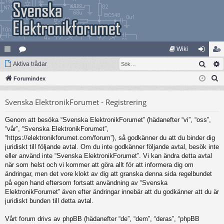
Wiki
Sök
na
Aktiva trådar
at
og
li
S
bb
Forumindex
eg
ga
m
ö
lä
ori
in
ed
Svenska ElektronikForumet - Registrering
k
nk
er
le
Genom att besöka “Svenska ElektronikForumet” (hädanefter “vi”, “oss”,
ar
m
“vår”, “Svenska ElektronikForumet”,
“https://elektronikforumet.com/forum”), så godkänner du att du binder dig
juridiskt till följande avtal. Om du inte godkänner följande avtal, besök inte
eller använd inte “Svenska ElektronikForumet”. Vi kan ändra detta avtal
när som helst och vi kommer att göra allt för att informera dig om
ändringar, men det vore klokt av dig att granska denna sida regelbundet
på egen hand eftersom fortsatt användning av “Svenska
ElektronikForumet” även efter ändringar innebär att du godkänner att du är
juridiskt bunden till detta avtal.
Vårt forum drivs av phpBB (hädanefter “de”, “dem”, “deras”, “phpBB