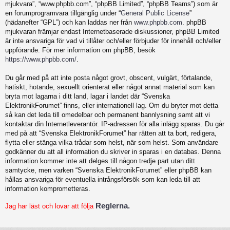
mjukvara”, “www.phpbb.com”, “phpBB Limited”, “phpBB Teams”) som är
en forumprogramvara tillgänglig under “
General Public License
”
(hädanefter “GPL”) och kan laddas ner från
www.phpbb.com
. phpBB
mjukvaran främjar endast Internetbaserade diskussioner, phpBB Limited
är inte ansvariga för vad vi tillåter och/eller förbjuder för innehåll och/eller
uppförande. För mer information om phpBB, besök
https://www.phpbb.com/
.
Du går med på att inte posta något grovt, obscent, vulgärt, förtalande,
hatiskt, hotande, sexuellt orienterat eller något annat material som kan
bryta mot lagarna i ditt land, lagar i landet där “Svenska
ElektronikForumet” finns, eller internationell lag. Om du bryter mot detta
så kan det leda till omedelbar och permanent bannlysning samt att vi
kontaktar din Internetleverantör. IP-adressen för alla inlägg sparas. Du går
med på att “Svenska ElektronikForumet” har rätten att ta bort, redigera,
flytta eller stänga vilka trådar som helst, när som helst. Som användare
godkänner du att all information du skriver in sparas i en databas. Denna
information kommer inte att delges till någon tredje part utan ditt
samtycke, men varken “Svenska ElektronikForumet” eller phpBB kan
hållas ansvariga för eventuella intrångsförsök som kan leda till att
information komprometteras.
Reglerna.
Jag har läst och lovar att följa