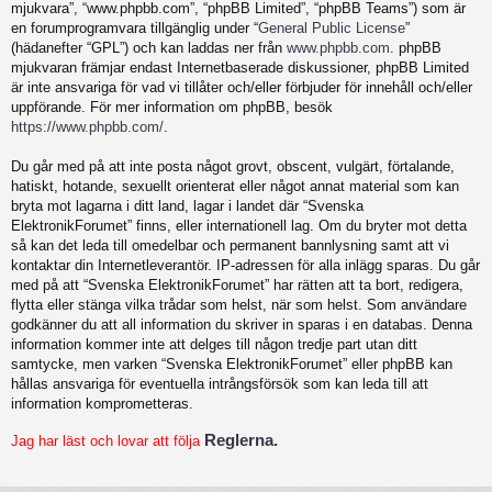
mjukvara”, “www.phpbb.com”, “phpBB Limited”, “phpBB Teams”) som är
en forumprogramvara tillgänglig under “
General Public License
”
(hädanefter “GPL”) och kan laddas ner från
www.phpbb.com
. phpBB
mjukvaran främjar endast Internetbaserade diskussioner, phpBB Limited
är inte ansvariga för vad vi tillåter och/eller förbjuder för innehåll och/eller
uppförande. För mer information om phpBB, besök
https://www.phpbb.com/
.
Du går med på att inte posta något grovt, obscent, vulgärt, förtalande,
hatiskt, hotande, sexuellt orienterat eller något annat material som kan
bryta mot lagarna i ditt land, lagar i landet där “Svenska
ElektronikForumet” finns, eller internationell lag. Om du bryter mot detta
så kan det leda till omedelbar och permanent bannlysning samt att vi
kontaktar din Internetleverantör. IP-adressen för alla inlägg sparas. Du går
med på att “Svenska ElektronikForumet” har rätten att ta bort, redigera,
flytta eller stänga vilka trådar som helst, när som helst. Som användare
godkänner du att all information du skriver in sparas i en databas. Denna
information kommer inte att delges till någon tredje part utan ditt
samtycke, men varken “Svenska ElektronikForumet” eller phpBB kan
hållas ansvariga för eventuella intrångsförsök som kan leda till att
information komprometteras.
Reglerna.
Jag har läst och lovar att följa