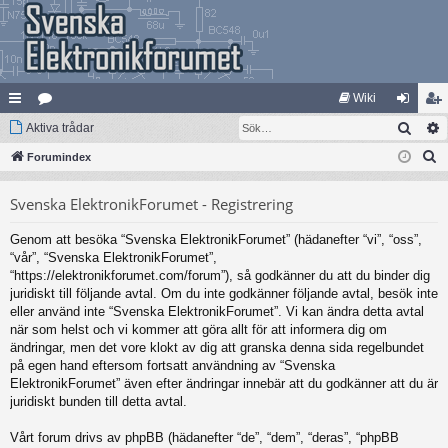
Wiki
Sök
na
Aktiva trådar
at
og
li
S
bb
Forumindex
eg
ga
m
ö
lä
ori
in
ed
Svenska ElektronikForumet - Registrering
k
nk
er
le
Genom att besöka “Svenska ElektronikForumet” (hädanefter “vi”, “oss”,
ar
m
“vår”, “Svenska ElektronikForumet”,
“https://elektronikforumet.com/forum”), så godkänner du att du binder dig
juridiskt till följande avtal. Om du inte godkänner följande avtal, besök inte
eller använd inte “Svenska ElektronikForumet”. Vi kan ändra detta avtal
när som helst och vi kommer att göra allt för att informera dig om
ändringar, men det vore klokt av dig att granska denna sida regelbundet
på egen hand eftersom fortsatt användning av “Svenska
ElektronikForumet” även efter ändringar innebär att du godkänner att du är
juridiskt bunden till detta avtal.
Vårt forum drivs av phpBB (hädanefter “de”, “dem”, “deras”, “phpBB