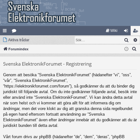
Wiki
Sök
na
Aktiva trådar
at
og
li
S
bb
Forumindex
eg
ga
m
ö
lä
ori
in
ed
Svenska ElektronikForumet - Registrering
k
nk
er
le
Genom att besöka “Svenska ElektronikForumet” (hädanefter “vi”, “oss”,
ar
m
“vår”, “Svenska ElektronikForumet”,
“https://elektronikforumet.com/forum”), så godkänner du att du binder dig
juridiskt till följande avtal. Om du inte godkänner följande avtal, besök inte
eller använd inte “Svenska ElektronikForumet”. Vi kan ändra detta avtal
när som helst och vi kommer att göra allt för att informera dig om
ändringar, men det vore klokt av dig att granska denna sida regelbundet
på egen hand eftersom fortsatt användning av “Svenska
ElektronikForumet” även efter ändringar innebär att du godkänner att du är
juridiskt bunden till detta avtal.
Vårt forum drivs av phpBB (hädanefter “de”, “dem”, “deras”, “phpBB