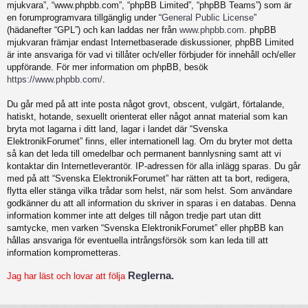
mjukvara”, “www.phpbb.com”, “phpBB Limited”, “phpBB Teams”) som är
en forumprogramvara tillgänglig under “
General Public License
”
(hädanefter “GPL”) och kan laddas ner från
www.phpbb.com
. phpBB
mjukvaran främjar endast Internetbaserade diskussioner, phpBB Limited
är inte ansvariga för vad vi tillåter och/eller förbjuder för innehåll och/eller
uppförande. För mer information om phpBB, besök
https://www.phpbb.com/
.
Du går med på att inte posta något grovt, obscent, vulgärt, förtalande,
hatiskt, hotande, sexuellt orienterat eller något annat material som kan
bryta mot lagarna i ditt land, lagar i landet där “Svenska
ElektronikForumet” finns, eller internationell lag. Om du bryter mot detta
så kan det leda till omedelbar och permanent bannlysning samt att vi
kontaktar din Internetleverantör. IP-adressen för alla inlägg sparas. Du går
med på att “Svenska ElektronikForumet” har rätten att ta bort, redigera,
flytta eller stänga vilka trådar som helst, när som helst. Som användare
godkänner du att all information du skriver in sparas i en databas. Denna
information kommer inte att delges till någon tredje part utan ditt
samtycke, men varken “Svenska ElektronikForumet” eller phpBB kan
hållas ansvariga för eventuella intrångsförsök som kan leda till att
information komprometteras.
Reglerna.
Jag har läst och lovar att följa