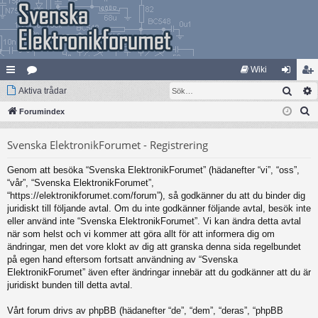
Wiki
Sök
na
Aktiva trådar
at
og
li
S
bb
Forumindex
eg
ga
m
ö
lä
ori
in
ed
Svenska ElektronikForumet - Registrering
k
nk
er
le
Genom att besöka “Svenska ElektronikForumet” (hädanefter “vi”, “oss”,
ar
m
“vår”, “Svenska ElektronikForumet”,
“https://elektronikforumet.com/forum”), så godkänner du att du binder dig
juridiskt till följande avtal. Om du inte godkänner följande avtal, besök inte
eller använd inte “Svenska ElektronikForumet”. Vi kan ändra detta avtal
när som helst och vi kommer att göra allt för att informera dig om
ändringar, men det vore klokt av dig att granska denna sida regelbundet
på egen hand eftersom fortsatt användning av “Svenska
ElektronikForumet” även efter ändringar innebär att du godkänner att du är
juridiskt bunden till detta avtal.
Vårt forum drivs av phpBB (hädanefter “de”, “dem”, “deras”, “phpBB