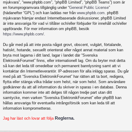
mjukvara”, “www.phpbb.com”, “phpBB Limited”, “phpBB Teams”) som är
en forumprogramvara tillgänglig under “
General Public License
”
(hädanefter “GPL”) och kan laddas ner från
www.phpbb.com
. phpBB
mjukvaran främjar endast Internetbaserade diskussioner, phpBB Limited
är inte ansvariga för vad vi tillåter och/eller förbjuder för innehåll och/eller
uppförande. För mer information om phpBB, besök
https://www.phpbb.com/
.
Du går med på att inte posta något grovt, obscent, vulgärt, förtalande,
hatiskt, hotande, sexuellt orienterat eller något annat material som kan
bryta mot lagarna i ditt land, lagar i landet där “Svenska
ElektronikForumet” finns, eller internationell lag. Om du bryter mot detta
så kan det leda till omedelbar och permanent bannlysning samt att vi
kontaktar din Internetleverantör. IP-adressen för alla inlägg sparas. Du går
med på att “Svenska ElektronikForumet” har rätten att ta bort, redigera,
flytta eller stänga vilka trådar som helst, när som helst. Som användare
godkänner du att all information du skriver in sparas i en databas. Denna
information kommer inte att delges till någon tredje part utan ditt
samtycke, men varken “Svenska ElektronikForumet” eller phpBB kan
hållas ansvariga för eventuella intrångsförsök som kan leda till att
information komprometteras.
Reglerna.
Jag har läst och lovar att följa