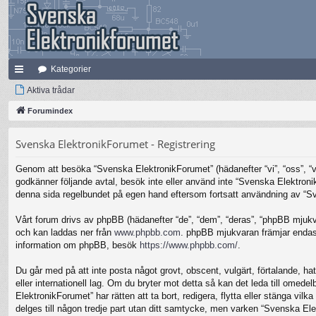
Kategorier
na
Aktiva trådar
bb
Forumindex
lä
Svenska ElektronikForumet - Registrering
nk
Genom att besöka “Svenska ElektronikForumet” (hädanefter “vi”, “oss”, “vår
ar
godkänner följande avtal, besök inte eller använd inte “Svenska Elektronik
denna sida regelbundet på egen hand eftersom fortsatt användning av “Sven
Vårt forum drivs av phpBB (hädanefter “de”, “dem”, “deras”, “phpBB mjuk
och kan laddas ner från
www.phpbb.com
. phpBB mjukvaran främjar endast 
information om phpBB, besök
https://www.phpbb.com/
.
Du går med på att inte posta något grovt, obscent, vulgärt, förtalande, hat
eller internationell lag. Om du bryter mot detta så kan det leda till omed
ElektronikForumet” har rätten att ta bort, redigera, flytta eller stänga v
delges till någon tredje part utan ditt samtycke, men varken “Svenska Ele