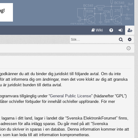
S
Wiki
Sök
Av
FA
og
li
Q
ga
m
in
ed
le
känner du att du binder dig juridiskt till följande avtal. Om du inte
m
ör att informera dig om ändringar, men det vore klokt av dig att granska
 juridiskt bunden till detta avtal.
gramvara tillgänglig under “
General Public License
” (hädanefter “GPL”)
ter och/eller förbjuder för innehåll och/eller uppförande. För mer
lagarna i ditt land, lagar i landet där “Svenska ElektronikForumet” finns,
IP-adressen för alla inlägg sparas. Du går med på att “Svenska
ation du skriver in sparas i en databas. Denna information kommer inte att
k som kan leda till att information komprometteras.