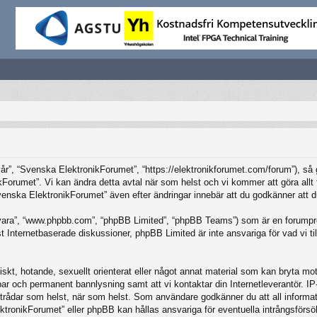
”, “Svenska ElektronikForumet”, “https://elektronikforumet.com/forum”), så god
Forumet”. Vi kan ändra detta avtal när som helst och vi kommer att göra allt f
ska ElektronikForumet” även efter ändringar innebär att du godkänner att du är
vara”, “www.phpbb.com”, “phpBB Limited”, “phpBB Teams”) som är en forumpro
Internetbaserade diskussioner, phpBB Limited är inte ansvariga för vad vi tillå
iskt, hotande, sexuellt orienterat eller något annat material som kan bryta mot 
elbar och permanent bannlysning samt att vi kontaktar din Internetleverantör. 
ilka trådar som helst, när som helst. Som användare godkänner du att all inform
ktronikForumet” eller phpBB kan hållas ansvariga för eventuella intrångsförsö