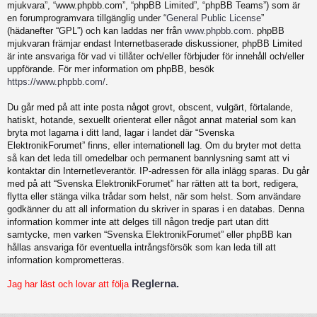
mjukvara”, “www.phpbb.com”, “phpBB Limited”, “phpBB Teams”) som är
en forumprogramvara tillgänglig under “
General Public License
”
(hädanefter “GPL”) och kan laddas ner från
www.phpbb.com
. phpBB
mjukvaran främjar endast Internetbaserade diskussioner, phpBB Limited
är inte ansvariga för vad vi tillåter och/eller förbjuder för innehåll och/eller
uppförande. För mer information om phpBB, besök
https://www.phpbb.com/
.
Du går med på att inte posta något grovt, obscent, vulgärt, förtalande,
hatiskt, hotande, sexuellt orienterat eller något annat material som kan
bryta mot lagarna i ditt land, lagar i landet där “Svenska
ElektronikForumet” finns, eller internationell lag. Om du bryter mot detta
så kan det leda till omedelbar och permanent bannlysning samt att vi
kontaktar din Internetleverantör. IP-adressen för alla inlägg sparas. Du går
med på att “Svenska ElektronikForumet” har rätten att ta bort, redigera,
flytta eller stänga vilka trådar som helst, när som helst. Som användare
godkänner du att all information du skriver in sparas i en databas. Denna
information kommer inte att delges till någon tredje part utan ditt
samtycke, men varken “Svenska ElektronikForumet” eller phpBB kan
hållas ansvariga för eventuella intrångsförsök som kan leda till att
information komprometteras.
Reglerna.
Jag har läst och lovar att följa