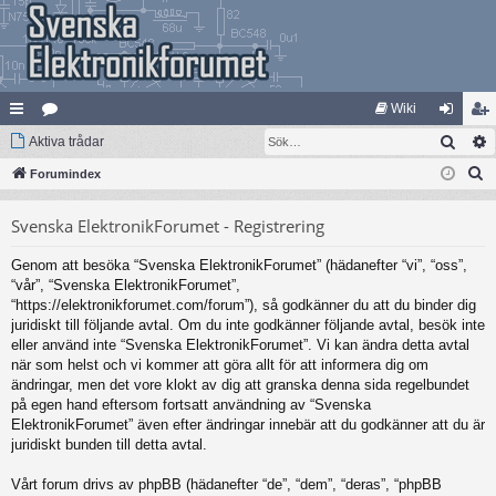
Wiki
Sök
na
Aktiva trådar
at
og
li
S
bb
Forumindex
eg
ga
m
ö
lä
ori
in
ed
Svenska ElektronikForumet - Registrering
k
nk
er
le
Genom att besöka “Svenska ElektronikForumet” (hädanefter “vi”, “oss”,
ar
m
“vår”, “Svenska ElektronikForumet”,
“https://elektronikforumet.com/forum”), så godkänner du att du binder dig
juridiskt till följande avtal. Om du inte godkänner följande avtal, besök inte
eller använd inte “Svenska ElektronikForumet”. Vi kan ändra detta avtal
när som helst och vi kommer att göra allt för att informera dig om
ändringar, men det vore klokt av dig att granska denna sida regelbundet
på egen hand eftersom fortsatt användning av “Svenska
ElektronikForumet” även efter ändringar innebär att du godkänner att du är
juridiskt bunden till detta avtal.
Vårt forum drivs av phpBB (hädanefter “de”, “dem”, “deras”, “phpBB