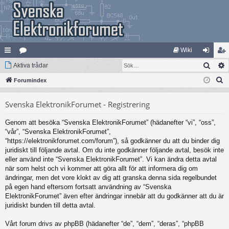
Wiki
Sök
na
Aktiva trådar
at
og
li
S
bb
Forumindex
eg
ga
m
ö
lä
ori
in
ed
Svenska ElektronikForumet - Registrering
k
nk
er
le
Genom att besöka “Svenska ElektronikForumet” (hädanefter “vi”, “oss”,
ar
m
“vår”, “Svenska ElektronikForumet”,
“https://elektronikforumet.com/forum”), så godkänner du att du binder dig
juridiskt till följande avtal. Om du inte godkänner följande avtal, besök inte
eller använd inte “Svenska ElektronikForumet”. Vi kan ändra detta avtal
när som helst och vi kommer att göra allt för att informera dig om
ändringar, men det vore klokt av dig att granska denna sida regelbundet
på egen hand eftersom fortsatt användning av “Svenska
ElektronikForumet” även efter ändringar innebär att du godkänner att du är
juridiskt bunden till detta avtal.
Vårt forum drivs av phpBB (hädanefter “de”, “dem”, “deras”, “phpBB