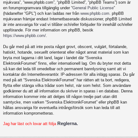
mjukvara”, “www.phpbb.com”, “phpBB Limited”, “phpBB Teams”) som är
en forumprogramvara tillgänglig under “
General Public License
”
(hädanefter “GPL”) och kan laddas ner från
www.phpbb.com
. phpBB
mjukvaran främjar endast Internetbaserade diskussioner, phpBB Limited
är inte ansvariga för vad vi tillåter och/eller förbjuder för innehåll och/eller
uppförande. För mer information om phpBB, besök
https://www.phpbb.com/
.
Du går med på att inte posta något grovt, obscent, vulgärt, förtalande,
hatiskt, hotande, sexuellt orienterat eller något annat material som kan
bryta mot lagarna i ditt land, lagar i landet där “Svenska
ElektronikForumet” finns, eller internationell lag. Om du bryter mot detta
så kan det leda till omedelbar och permanent bannlysning samt att vi
kontaktar din Internetleverantör. IP-adressen för alla inlägg sparas. Du går
med på att “Svenska ElektronikForumet” har rätten att ta bort, redigera,
flytta eller stänga vilka trådar som helst, när som helst. Som användare
godkänner du att all information du skriver in sparas i en databas. Denna
information kommer inte att delges till någon tredje part utan ditt
samtycke, men varken “Svenska ElektronikForumet” eller phpBB kan
hållas ansvariga för eventuella intrångsförsök som kan leda till att
information komprometteras.
Reglerna.
Jag har läst och lovar att följa