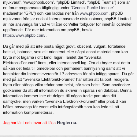
mjukvara”, “www.phpbb.com”, “phpBB Limited”, “phpBB Teams”) som är
en forumprogramvara tillgänglig under “
General Public License
”
(hädanefter “GPL”) och kan laddas ner från
www.phpbb.com
. phpBB
mjukvaran främjar endast Internetbaserade diskussioner, phpBB Limited
är inte ansvariga för vad vi tillåter och/eller förbjuder för innehåll och/eller
uppförande. För mer information om phpBB, besök
https://www.phpbb.com/
.
Du går med på att inte posta något grovt, obscent, vulgärt, förtalande,
hatiskt, hotande, sexuellt orienterat eller något annat material som kan
bryta mot lagarna i ditt land, lagar i landet där “Svenska
ElektronikForumet” finns, eller internationell lag. Om du bryter mot detta
så kan det leda till omedelbar och permanent bannlysning samt att vi
kontaktar din Internetleverantör. IP-adressen för alla inlägg sparas. Du går
med på att “Svenska ElektronikForumet” har rätten att ta bort, redigera,
flytta eller stänga vilka trådar som helst, när som helst. Som användare
godkänner du att all information du skriver in sparas i en databas. Denna
information kommer inte att delges till någon tredje part utan ditt
samtycke, men varken “Svenska ElektronikForumet” eller phpBB kan
hållas ansvariga för eventuella intrångsförsök som kan leda till att
information komprometteras.
Reglerna.
Jag har läst och lovar att följa