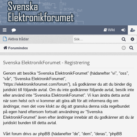
Wiki
Sök
na
Aktiva trådar
at
og
li
S
bb
Forumindex
eg
ga
m
ö
lä
ori
in
ed
Svenska ElektronikForumet - Registrering
k
nk
er
le
Genom att besöka “Svenska ElektronikForumet” (hädanefter “vi”, “oss”,
ar
m
“vår”, “Svenska ElektronikForumet”,
“https://elektronikforumet.com/forum”), så godkänner du att du binder dig
juridiskt till följande avtal. Om du inte godkänner följande avtal, besök inte
eller använd inte “Svenska ElektronikForumet”. Vi kan ändra detta avtal
när som helst och vi kommer att göra allt för att informera dig om
ändringar, men det vore klokt av dig att granska denna sida regelbundet
på egen hand eftersom fortsatt användning av “Svenska
ElektronikForumet” även efter ändringar innebär att du godkänner att du är
juridiskt bunden till detta avtal.
Vårt forum drivs av phpBB (hädanefter “de”, “dem”, “deras”, “phpBB