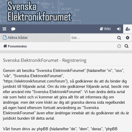
Wiki
Sök
na
Aktiva trådar
at
og
li
S
bb
Forumindex
eg
ga
m
ö
lä
ori
in
ed
Svenska ElektronikForumet - Registrering
k
nk
er
le
Genom att besöka “Svenska ElektronikForumet” (hädanefter “vi”, “oss”,
ar
m
“vår”, “Svenska ElektronikForumet”,
“https://elektronikforumet.com/forum”), så godkänner du att du binder dig
juridiskt till följande avtal. Om du inte godkänner följande avtal, besök inte
eller använd inte “Svenska ElektronikForumet”. Vi kan ändra detta avtal
när som helst och vi kommer att göra allt för att informera dig om
ändringar, men det vore klokt av dig att granska denna sida regelbundet
på egen hand eftersom fortsatt användning av “Svenska
ElektronikForumet” även efter ändringar innebär att du godkänner att du är
juridiskt bunden till detta avtal.
Vårt forum drivs av phpBB (hädanefter “de”, “dem”, “deras”, “phpBB