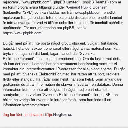
mjukvara”, “www.phpbb.com”, “phpBB Limited”, “phpBB Teams”) som är
en forumprogramvara tillgänglig under “
General Public License
”
(hädanefter “GPL”) och kan laddas ner från
www.phpbb.com
. phpBB
mjukvaran främjar endast Internetbaserade diskussioner, phpBB Limited
är inte ansvariga för vad vi tillåter och/eller förbjuder för innehåll och/eller
uppförande. För mer information om phpBB, besök
https://www.phpbb.com/
.
Du går med på att inte posta något grovt, obscent, vulgärt, förtalande,
hatiskt, hotande, sexuellt orienterat eller något annat material som kan
bryta mot lagarna i ditt land, lagar i landet där “Svenska
ElektronikForumet” finns, eller internationell lag. Om du bryter mot detta
så kan det leda till omedelbar och permanent bannlysning samt att vi
kontaktar din Internetleverantör. IP-adressen för alla inlägg sparas. Du går
med på att “Svenska ElektronikForumet” har rätten att ta bort, redigera,
flytta eller stänga vilka trådar som helst, när som helst. Som användare
godkänner du att all information du skriver in sparas i en databas. Denna
information kommer inte att delges till någon tredje part utan ditt
samtycke, men varken “Svenska ElektronikForumet” eller phpBB kan
hållas ansvariga för eventuella intrångsförsök som kan leda till att
information komprometteras.
Reglerna.
Jag har läst och lovar att följa