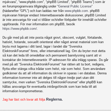
mjukvara”, “www.phpbb.com”, “phpBB Limited”, “phpBB Teams”) som är
en forumprogramvara tillgänglig under “
General Public License
”
(hädanefter “GPL”) och kan laddas ner från
www.phpbb.com
. phpBB
mjukvaran främjar endast Internetbaserade diskussioner, phpBB Limited
är inte ansvariga för vad vi tillåter och/eller förbjuder för innehåll och/eller
uppförande. För mer information om phpBB, besök
https://www.phpbb.com/
.
Du går med på att inte posta något grovt, obscent, vulgärt, förtalande,
hatiskt, hotande, sexuellt orienterat eller något annat material som kan
bryta mot lagarna i ditt land, lagar i landet där “Svenska
ElektronikForumet” finns, eller internationell lag. Om du bryter mot detta
så kan det leda till omedelbar och permanent bannlysning samt att vi
kontaktar din Internetleverantör. IP-adressen för alla inlägg sparas. Du går
med på att “Svenska ElektronikForumet” har rätten att ta bort, redigera,
flytta eller stänga vilka trådar som helst, när som helst. Som användare
godkänner du att all information du skriver in sparas i en databas. Denna
information kommer inte att delges till någon tredje part utan ditt
samtycke, men varken “Svenska ElektronikForumet” eller phpBB kan
hållas ansvariga för eventuella intrångsförsök som kan leda till att
information komprometteras.
Reglerna.
Jag har läst och lovar att följa