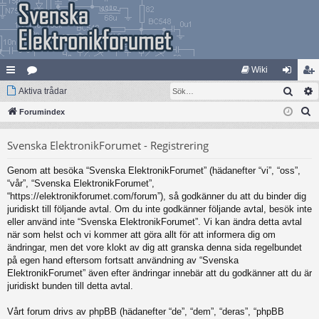
Wiki
Sök
na
Aktiva trådar
at
og
li
S
bb
Forumindex
eg
ga
m
ö
lä
ori
in
ed
Svenska ElektronikForumet - Registrering
k
nk
er
le
Genom att besöka “Svenska ElektronikForumet” (hädanefter “vi”, “oss”,
ar
m
“vår”, “Svenska ElektronikForumet”,
“https://elektronikforumet.com/forum”), så godkänner du att du binder dig
juridiskt till följande avtal. Om du inte godkänner följande avtal, besök inte
eller använd inte “Svenska ElektronikForumet”. Vi kan ändra detta avtal
när som helst och vi kommer att göra allt för att informera dig om
ändringar, men det vore klokt av dig att granska denna sida regelbundet
på egen hand eftersom fortsatt användning av “Svenska
ElektronikForumet” även efter ändringar innebär att du godkänner att du är
juridiskt bunden till detta avtal.
Vårt forum drivs av phpBB (hädanefter “de”, “dem”, “deras”, “phpBB