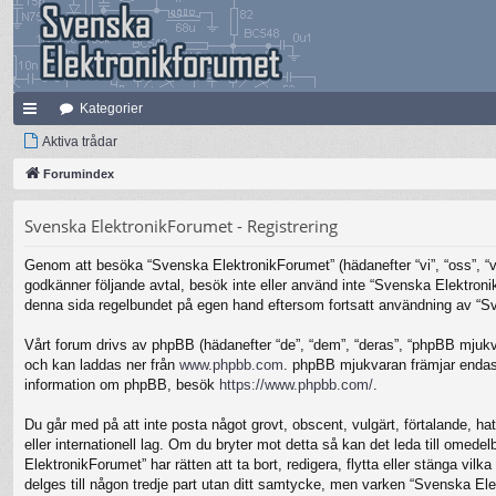
Kategorier
na
Aktiva trådar
bb
Forumindex
lä
Svenska ElektronikForumet - Registrering
nk
Genom att besöka “Svenska ElektronikForumet” (hädanefter “vi”, “oss”, “vår
ar
godkänner följande avtal, besök inte eller använd inte “Svenska Elektronik
denna sida regelbundet på egen hand eftersom fortsatt användning av “Sven
Vårt forum drivs av phpBB (hädanefter “de”, “dem”, “deras”, “phpBB mjuk
och kan laddas ner från
www.phpbb.com
. phpBB mjukvaran främjar endast 
information om phpBB, besök
https://www.phpbb.com/
.
Du går med på att inte posta något grovt, obscent, vulgärt, förtalande, hat
eller internationell lag. Om du bryter mot detta så kan det leda till omed
ElektronikForumet” har rätten att ta bort, redigera, flytta eller stänga v
delges till någon tredje part utan ditt samtycke, men varken “Svenska Ele