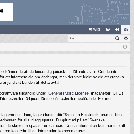
S
Wiki
Sök
Av
FA
og
li
Q
ga
m
in
ed
le
känner du att du binder dig juridiskt till följande avtal. Om du inte
m
ör att informera dig om ändringar, men det vore klokt av dig att granska
 juridiskt bunden till detta avtal.
gramvara tillgänglig under “
General Public License
” (hädanefter “GPL”)
ter och/eller förbjuder för innehåll och/eller uppförande. För mer
lagarna i ditt land, lagar i landet där “Svenska ElektronikForumet” finns,
IP-adressen för alla inlägg sparas. Du går med på att “Svenska
ation du skriver in sparas i en databas. Denna information kommer inte att
k som kan leda till att information komprometteras.