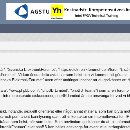
”, “Svenska ElektronikForumet”, “https://elektronikforumet.com/forum”), så god
Forumet”. Vi kan ändra detta avtal när som helst och vi kommer att göra allt f
ska ElektronikForumet” även efter ändringar innebär att du godkänner att du är
vara”, “www.phpbb.com”, “phpBB Limited”, “phpBB Teams”) som är en forumpro
Internetbaserade diskussioner, phpBB Limited är inte ansvariga för vad vi tillå
iskt, hotande, sexuellt orienterat eller något annat material som kan bryta mot 
elbar och permanent bannlysning samt att vi kontaktar din Internetleverantör. 
ilka trådar som helst, när som helst. Som användare godkänner du att all inform
ktronikForumet” eller phpBB kan hållas ansvariga för eventuella intrångsförsö