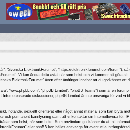
”, “Svenska ElektronikForumet”, “https://elektronikforumet.com/forum”), så god
Forumet”. Vi kan ändra detta avtal när som helst och vi kommer att göra allt f
ska ElektronikForumet” även efter ändringar innebär att du godkänner att du är
vara”, “www.phpbb.com”, “phpBB Limited”, “phpBB Teams”) som är en forumpro
Internetbaserade diskussioner, phpBB Limited är inte ansvariga för vad vi tillå
iskt, hotande, sexuellt orienterat eller något annat material som kan bryta mot 
elbar och permanent bannlysning samt att vi kontaktar din Internetleverantör. 
ilka trådar som helst, när som helst. Som användare godkänner du att all inform
ktronikForumet” eller phpBB kan hållas ansvariga för eventuella intrångsförsö