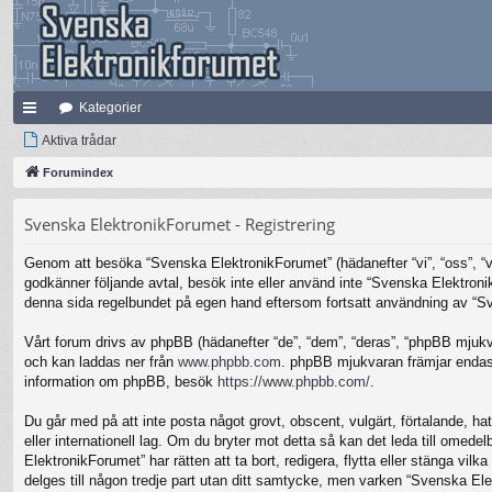
Kategorier
na
Aktiva trådar
bb
Forumindex
lä
Svenska ElektronikForumet - Registrering
nk
Genom att besöka “Svenska ElektronikForumet” (hädanefter “vi”, “oss”, “vår
ar
godkänner följande avtal, besök inte eller använd inte “Svenska Elektronik
denna sida regelbundet på egen hand eftersom fortsatt användning av “Sven
Vårt forum drivs av phpBB (hädanefter “de”, “dem”, “deras”, “phpBB mjuk
och kan laddas ner från
www.phpbb.com
. phpBB mjukvaran främjar endast 
information om phpBB, besök
https://www.phpbb.com/
.
Du går med på att inte posta något grovt, obscent, vulgärt, förtalande, hat
eller internationell lag. Om du bryter mot detta så kan det leda till omed
ElektronikForumet” har rätten att ta bort, redigera, flytta eller stänga v
delges till någon tredje part utan ditt samtycke, men varken “Svenska Ele