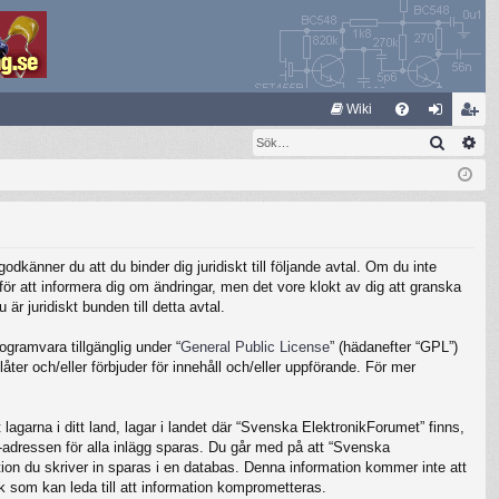
S
Wiki
Sök
Av
FA
og
li
Q
ga
m
in
ed
le
känner du att du binder dig juridiskt till följande avtal. Om du inte
m
ör att informera dig om ändringar, men det vore klokt av dig att granska
 juridiskt bunden till detta avtal.
gramvara tillgänglig under “
General Public License
” (hädanefter “GPL”)
ter och/eller förbjuder för innehåll och/eller uppförande. För mer
lagarna i ditt land, lagar i landet där “Svenska ElektronikForumet” finns,
IP-adressen för alla inlägg sparas. Du går med på att “Svenska
ation du skriver in sparas i en databas. Denna information kommer inte att
k som kan leda till att information komprometteras.