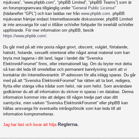
mjukvara”, “www.phpbb.com”, “phpBB Limited”, “phpBB Teams”) som är
en forumprogramvara tillgänglig under “
General Public License
”
(hädanefter “GPL”) och kan laddas ner från
www.phpbb.com
. phpBB
mjukvaran främjar endast Internetbaserade diskussioner, phpBB Limited
är inte ansvariga för vad vi tillåter och/eller förbjuder för innehåll och/eller
uppförande. För mer information om phpBB, besök
https://www.phpbb.com/
.
Du går med på att inte posta något grovt, obscent, vulgärt, förtalande,
hatiskt, hotande, sexuellt orienterat eller något annat material som kan
bryta mot lagarna i ditt land, lagar i landet där “Svenska
ElektronikForumet” finns, eller internationell lag. Om du bryter mot detta
så kan det leda till omedelbar och permanent bannlysning samt att vi
kontaktar din Internetleverantör. IP-adressen för alla inlägg sparas. Du går
med på att “Svenska ElektronikForumet” har rätten att ta bort, redigera,
flytta eller stänga vilka trådar som helst, när som helst. Som användare
godkänner du att all information du skriver in sparas i en databas. Denna
information kommer inte att delges till någon tredje part utan ditt
samtycke, men varken “Svenska ElektronikForumet” eller phpBB kan
hållas ansvariga för eventuella intrångsförsök som kan leda till att
information komprometteras.
Reglerna.
Jag har läst och lovar att följa