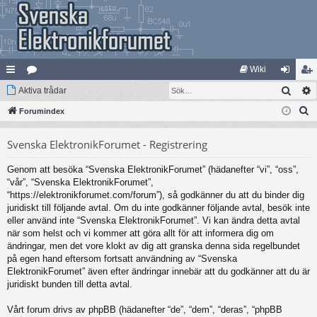
Wiki
Sök
na
Aktiva trådar
at
og
li
S
bb
Forumindex
eg
ga
m
ö
lä
ori
in
ed
Svenska ElektronikForumet - Registrering
k
nk
er
le
Genom att besöka “Svenska ElektronikForumet” (hädanefter “vi”, “oss”,
ar
m
“vår”, “Svenska ElektronikForumet”,
“https://elektronikforumet.com/forum”), så godkänner du att du binder dig
juridiskt till följande avtal. Om du inte godkänner följande avtal, besök inte
eller använd inte “Svenska ElektronikForumet”. Vi kan ändra detta avtal
när som helst och vi kommer att göra allt för att informera dig om
ändringar, men det vore klokt av dig att granska denna sida regelbundet
på egen hand eftersom fortsatt användning av “Svenska
ElektronikForumet” även efter ändringar innebär att du godkänner att du är
juridiskt bunden till detta avtal.
Vårt forum drivs av phpBB (hädanefter “de”, “dem”, “deras”, “phpBB