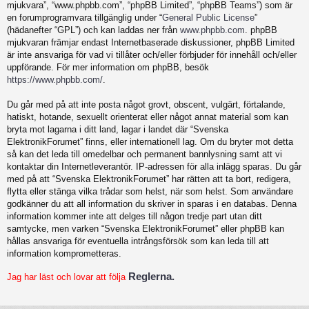
mjukvara”, “www.phpbb.com”, “phpBB Limited”, “phpBB Teams”) som är
en forumprogramvara tillgänglig under “
General Public License
”
(hädanefter “GPL”) och kan laddas ner från
www.phpbb.com
. phpBB
mjukvaran främjar endast Internetbaserade diskussioner, phpBB Limited
är inte ansvariga för vad vi tillåter och/eller förbjuder för innehåll och/eller
uppförande. För mer information om phpBB, besök
https://www.phpbb.com/
.
Du går med på att inte posta något grovt, obscent, vulgärt, förtalande,
hatiskt, hotande, sexuellt orienterat eller något annat material som kan
bryta mot lagarna i ditt land, lagar i landet där “Svenska
ElektronikForumet” finns, eller internationell lag. Om du bryter mot detta
så kan det leda till omedelbar och permanent bannlysning samt att vi
kontaktar din Internetleverantör. IP-adressen för alla inlägg sparas. Du går
med på att “Svenska ElektronikForumet” har rätten att ta bort, redigera,
flytta eller stänga vilka trådar som helst, när som helst. Som användare
godkänner du att all information du skriver in sparas i en databas. Denna
information kommer inte att delges till någon tredje part utan ditt
samtycke, men varken “Svenska ElektronikForumet” eller phpBB kan
hållas ansvariga för eventuella intrångsförsök som kan leda till att
information komprometteras.
Reglerna.
Jag har läst och lovar att följa