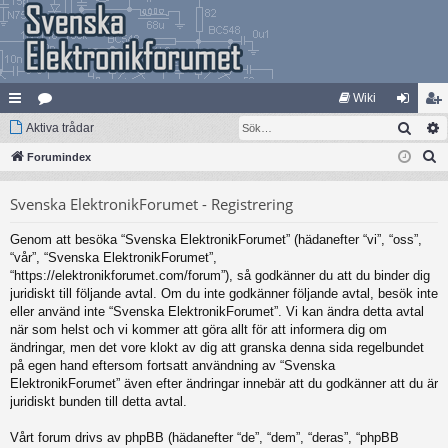
Wiki
Sök
na
Aktiva trådar
at
og
li
S
bb
Forumindex
eg
ga
m
ö
lä
ori
in
ed
Svenska ElektronikForumet - Registrering
k
nk
er
le
Genom att besöka “Svenska ElektronikForumet” (hädanefter “vi”, “oss”,
ar
m
“vår”, “Svenska ElektronikForumet”,
“https://elektronikforumet.com/forum”), så godkänner du att du binder dig
juridiskt till följande avtal. Om du inte godkänner följande avtal, besök inte
eller använd inte “Svenska ElektronikForumet”. Vi kan ändra detta avtal
när som helst och vi kommer att göra allt för att informera dig om
ändringar, men det vore klokt av dig att granska denna sida regelbundet
på egen hand eftersom fortsatt användning av “Svenska
ElektronikForumet” även efter ändringar innebär att du godkänner att du är
juridiskt bunden till detta avtal.
Vårt forum drivs av phpBB (hädanefter “de”, “dem”, “deras”, “phpBB