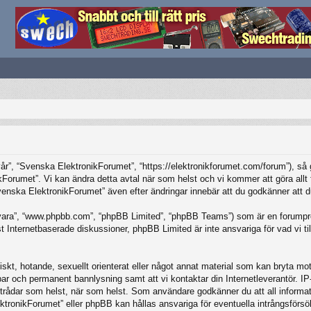
”, “Svenska ElektronikForumet”, “https://elektronikforumet.com/forum”), så god
Forumet”. Vi kan ändra detta avtal när som helst och vi kommer att göra allt f
ska ElektronikForumet” även efter ändringar innebär att du godkänner att du är
vara”, “www.phpbb.com”, “phpBB Limited”, “phpBB Teams”) som är en forumpro
Internetbaserade diskussioner, phpBB Limited är inte ansvariga för vad vi tillå
iskt, hotande, sexuellt orienterat eller något annat material som kan bryta mot 
elbar och permanent bannlysning samt att vi kontaktar din Internetleverantör. 
ilka trådar som helst, när som helst. Som användare godkänner du att all inform
ktronikForumet” eller phpBB kan hållas ansvariga för eventuella intrångsförsö