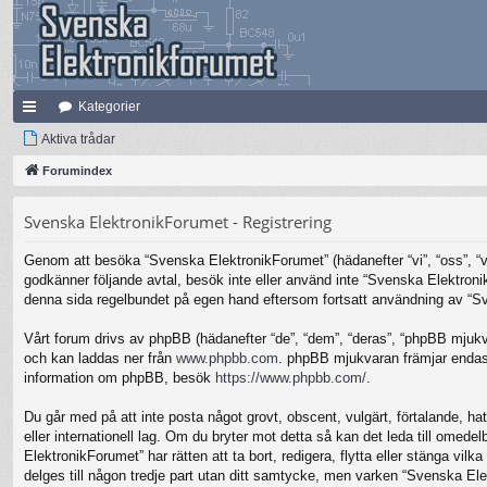
Kategorier
na
Aktiva trådar
bb
Forumindex
lä
Svenska ElektronikForumet - Registrering
nk
Genom att besöka “Svenska ElektronikForumet” (hädanefter “vi”, “oss”, “vår
ar
godkänner följande avtal, besök inte eller använd inte “Svenska Elektronik
denna sida regelbundet på egen hand eftersom fortsatt användning av “Sven
Vårt forum drivs av phpBB (hädanefter “de”, “dem”, “deras”, “phpBB mjuk
och kan laddas ner från
www.phpbb.com
. phpBB mjukvaran främjar endast 
information om phpBB, besök
https://www.phpbb.com/
.
Du går med på att inte posta något grovt, obscent, vulgärt, förtalande, hat
eller internationell lag. Om du bryter mot detta så kan det leda till omed
ElektronikForumet” har rätten att ta bort, redigera, flytta eller stänga v
delges till någon tredje part utan ditt samtycke, men varken “Svenska Ele