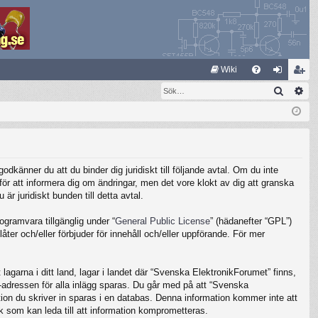
S
Wiki
Sök
Av
FA
og
li
Q
ga
m
in
ed
le
känner du att du binder dig juridiskt till följande avtal. Om du inte
m
ör att informera dig om ändringar, men det vore klokt av dig att granska
 juridiskt bunden till detta avtal.
gramvara tillgänglig under “
General Public License
” (hädanefter “GPL”)
ter och/eller förbjuder för innehåll och/eller uppförande. För mer
lagarna i ditt land, lagar i landet där “Svenska ElektronikForumet” finns,
IP-adressen för alla inlägg sparas. Du går med på att “Svenska
ation du skriver in sparas i en databas. Denna information kommer inte att
k som kan leda till att information komprometteras.