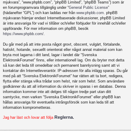
mjukvara”, “www.phpbb.com”, “phpBB Limited”, “phpBB Teams”) som är
en forumprogramvara tillgänglig under “
General Public License
”
(hädanefter “GPL”) och kan laddas ner från
www.phpbb.com
. phpBB
mjukvaran främjar endast Internetbaserade diskussioner, phpBB Limited
är inte ansvariga för vad vi tillåter och/eller förbjuder för innehåll och/eller
uppförande. För mer information om phpBB, besök
https://www.phpbb.com/
.
Du går med på att inte posta något grovt, obscent, vulgärt, förtalande,
hatiskt, hotande, sexuellt orienterat eller något annat material som kan
bryta mot lagarna i ditt land, lagar i landet där “Svenska
ElektronikForumet” finns, eller internationell lag. Om du bryter mot detta
så kan det leda till omedelbar och permanent bannlysning samt att vi
kontaktar din Internetleverantör. IP-adressen för alla inlägg sparas. Du går
med på att “Svenska ElektronikForumet” har rätten att ta bort, redigera,
flytta eller stänga vilka trådar som helst, när som helst. Som användare
godkänner du att all information du skriver in sparas i en databas. Denna
information kommer inte att delges till någon tredje part utan ditt
samtycke, men varken “Svenska ElektronikForumet” eller phpBB kan
hållas ansvariga för eventuella intrångsförsök som kan leda till att
information komprometteras.
Reglerna.
Jag har läst och lovar att följa