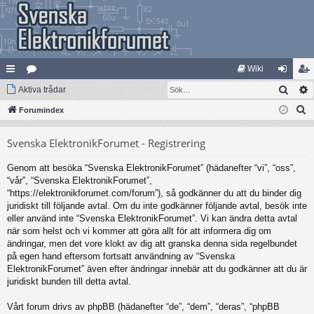
Wiki
Sök
na
Aktiva trådar
at
og
li
S
bb
Forumindex
eg
ga
m
ö
lä
ori
in
ed
Svenska ElektronikForumet - Registrering
k
nk
er
le
Genom att besöka “Svenska ElektronikForumet” (hädanefter “vi”, “oss”,
ar
m
“vår”, “Svenska ElektronikForumet”,
“https://elektronikforumet.com/forum”), så godkänner du att du binder dig
juridiskt till följande avtal. Om du inte godkänner följande avtal, besök inte
eller använd inte “Svenska ElektronikForumet”. Vi kan ändra detta avtal
när som helst och vi kommer att göra allt för att informera dig om
ändringar, men det vore klokt av dig att granska denna sida regelbundet
på egen hand eftersom fortsatt användning av “Svenska
ElektronikForumet” även efter ändringar innebär att du godkänner att du är
juridiskt bunden till detta avtal.
Vårt forum drivs av phpBB (hädanefter “de”, “dem”, “deras”, “phpBB