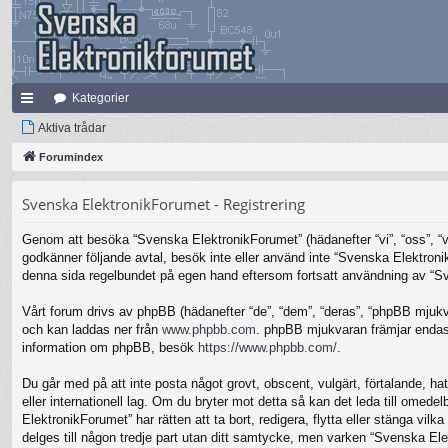
Kategorier
na
Aktiva trådar
bb
Forumindex
lä
Svenska ElektronikForumet - Registrering
nk
Genom att besöka “Svenska ElektronikForumet” (hädanefter “vi”, “oss”, “vår
ar
godkänner följande avtal, besök inte eller använd inte “Svenska Elektronik
denna sida regelbundet på egen hand eftersom fortsatt användning av “Sven
Vårt forum drivs av phpBB (hädanefter “de”, “dem”, “deras”, “phpBB mjuk
och kan laddas ner från
www.phpbb.com
. phpBB mjukvaran främjar endast 
information om phpBB, besök
https://www.phpbb.com/
.
Du går med på att inte posta något grovt, obscent, vulgärt, förtalande, hat
eller internationell lag. Om du bryter mot detta så kan det leda till omed
ElektronikForumet” har rätten att ta bort, redigera, flytta eller stänga v
delges till någon tredje part utan ditt samtycke, men varken “Svenska Ele