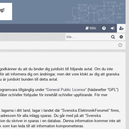
S
Wiki
Sök
Av
FA
og
li
Q
ga
m
in
ed
le
känner du att du binder dig juridiskt till följande avtal. Om du inte
m
ör att informera dig om ändringar, men det vore klokt av dig att granska
 juridiskt bunden till detta avtal.
gramvara tillgänglig under “
General Public License
” (hädanefter “GPL”)
ter och/eller förbjuder för innehåll och/eller uppförande. För mer
lagarna i ditt land, lagar i landet där “Svenska ElektronikForumet” finns,
IP-adressen för alla inlägg sparas. Du går med på att “Svenska
ation du skriver in sparas i en databas. Denna information kommer inte att
k som kan leda till att information komprometteras.