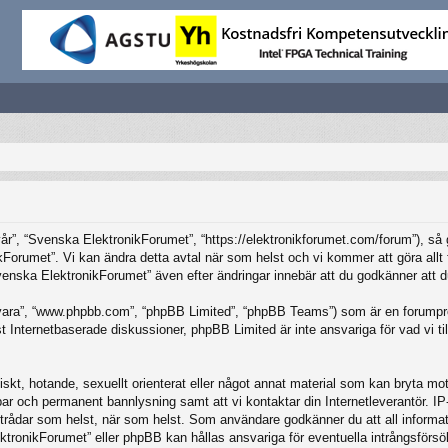
”, “Svenska ElektronikForumet”, “https://elektronikforumet.com/forum”), så god
Forumet”. Vi kan ändra detta avtal när som helst och vi kommer att göra allt f
ska ElektronikForumet” även efter ändringar innebär att du godkänner att du är
vara”, “www.phpbb.com”, “phpBB Limited”, “phpBB Teams”) som är en forumpro
Internetbaserade diskussioner, phpBB Limited är inte ansvariga för vad vi tillå
iskt, hotande, sexuellt orienterat eller något annat material som kan bryta mot 
elbar och permanent bannlysning samt att vi kontaktar din Internetleverantör. 
ilka trådar som helst, när som helst. Som användare godkänner du att all inform
ktronikForumet” eller phpBB kan hållas ansvariga för eventuella intrångsförsö