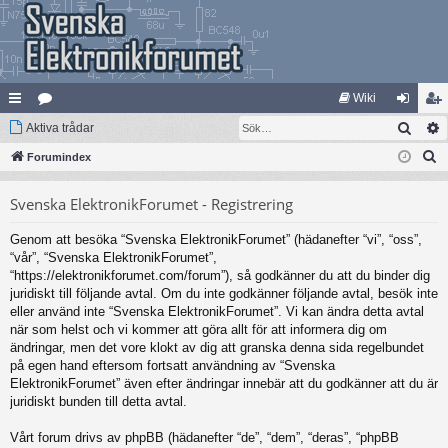
Wiki
Sök
na
Aktiva trådar
at
og
li
S
bb
Forumindex
eg
ga
m
ö
lä
ori
in
ed
Svenska ElektronikForumet - Registrering
k
nk
er
le
Genom att besöka “Svenska ElektronikForumet” (hädanefter “vi”, “oss”,
ar
m
“vår”, “Svenska ElektronikForumet”,
“https://elektronikforumet.com/forum”), så godkänner du att du binder dig
juridiskt till följande avtal. Om du inte godkänner följande avtal, besök inte
eller använd inte “Svenska ElektronikForumet”. Vi kan ändra detta avtal
när som helst och vi kommer att göra allt för att informera dig om
ändringar, men det vore klokt av dig att granska denna sida regelbundet
på egen hand eftersom fortsatt användning av “Svenska
ElektronikForumet” även efter ändringar innebär att du godkänner att du är
juridiskt bunden till detta avtal.
Vårt forum drivs av phpBB (hädanefter “de”, “dem”, “deras”, “phpBB