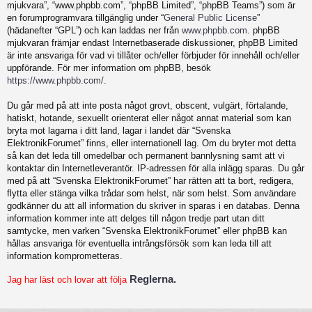
mjukvara”, “www.phpbb.com”, “phpBB Limited”, “phpBB Teams”) som är
en forumprogramvara tillgänglig under “
General Public License
”
(hädanefter “GPL”) och kan laddas ner från
www.phpbb.com
. phpBB
mjukvaran främjar endast Internetbaserade diskussioner, phpBB Limited
är inte ansvariga för vad vi tillåter och/eller förbjuder för innehåll och/eller
uppförande. För mer information om phpBB, besök
https://www.phpbb.com/
.
Du går med på att inte posta något grovt, obscent, vulgärt, förtalande,
hatiskt, hotande, sexuellt orienterat eller något annat material som kan
bryta mot lagarna i ditt land, lagar i landet där “Svenska
ElektronikForumet” finns, eller internationell lag. Om du bryter mot detta
så kan det leda till omedelbar och permanent bannlysning samt att vi
kontaktar din Internetleverantör. IP-adressen för alla inlägg sparas. Du går
med på att “Svenska ElektronikForumet” har rätten att ta bort, redigera,
flytta eller stänga vilka trådar som helst, när som helst. Som användare
godkänner du att all information du skriver in sparas i en databas. Denna
information kommer inte att delges till någon tredje part utan ditt
samtycke, men varken “Svenska ElektronikForumet” eller phpBB kan
hållas ansvariga för eventuella intrångsförsök som kan leda till att
information komprometteras.
Reglerna.
Jag har läst och lovar att följa