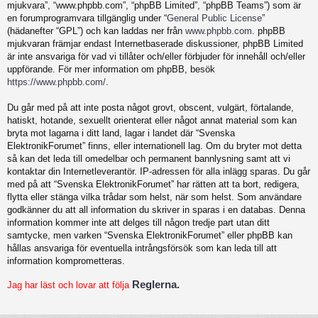
mjukvara”, “www.phpbb.com”, “phpBB Limited”, “phpBB Teams”) som är
en forumprogramvara tillgänglig under “
General Public License
”
(hädanefter “GPL”) och kan laddas ner från
www.phpbb.com
. phpBB
mjukvaran främjar endast Internetbaserade diskussioner, phpBB Limited
är inte ansvariga för vad vi tillåter och/eller förbjuder för innehåll och/eller
uppförande. För mer information om phpBB, besök
https://www.phpbb.com/
.
Du går med på att inte posta något grovt, obscent, vulgärt, förtalande,
hatiskt, hotande, sexuellt orienterat eller något annat material som kan
bryta mot lagarna i ditt land, lagar i landet där “Svenska
ElektronikForumet” finns, eller internationell lag. Om du bryter mot detta
så kan det leda till omedelbar och permanent bannlysning samt att vi
kontaktar din Internetleverantör. IP-adressen för alla inlägg sparas. Du går
med på att “Svenska ElektronikForumet” har rätten att ta bort, redigera,
flytta eller stänga vilka trådar som helst, när som helst. Som användare
godkänner du att all information du skriver in sparas i en databas. Denna
information kommer inte att delges till någon tredje part utan ditt
samtycke, men varken “Svenska ElektronikForumet” eller phpBB kan
hållas ansvariga för eventuella intrångsförsök som kan leda till att
information komprometteras.
Reglerna.
Jag har läst och lovar att följa