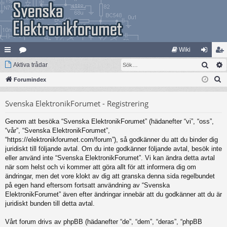
Wiki
Sök
na
Aktiva trådar
at
og
li
S
bb
Forumindex
eg
ga
m
ö
lä
ori
in
ed
Svenska ElektronikForumet - Registrering
k
nk
er
le
Genom att besöka “Svenska ElektronikForumet” (hädanefter “vi”, “oss”,
ar
m
“vår”, “Svenska ElektronikForumet”,
“https://elektronikforumet.com/forum”), så godkänner du att du binder dig
juridiskt till följande avtal. Om du inte godkänner följande avtal, besök inte
eller använd inte “Svenska ElektronikForumet”. Vi kan ändra detta avtal
när som helst och vi kommer att göra allt för att informera dig om
ändringar, men det vore klokt av dig att granska denna sida regelbundet
på egen hand eftersom fortsatt användning av “Svenska
ElektronikForumet” även efter ändringar innebär att du godkänner att du är
juridiskt bunden till detta avtal.
Vårt forum drivs av phpBB (hädanefter “de”, “dem”, “deras”, “phpBB