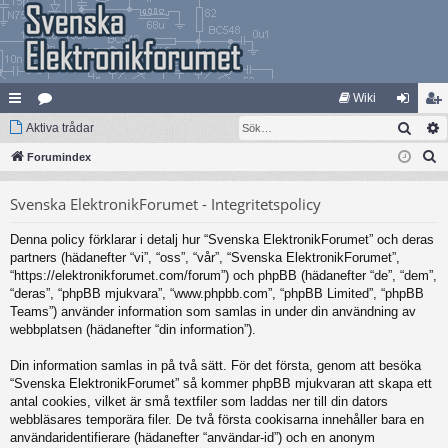
Wiki
Sök
na
Aktiva trådar
at
og
li
S
bb
Forumindex
eg
ga
m
ö
lä
ori
in
ed
Svenska ElektronikForumet - Integritetspolicy
k
nk
er
le
Denna policy förklarar i detalj hur “Svenska ElektronikForumet” och deras
ar
m
partners (hädanefter “vi”, “oss”, “vår”, “Svenska ElektronikForumet”,
“https://elektronikforumet.com/forum”) och phpBB (hädanefter “de”, “dem”,
“deras”, “phpBB mjukvara”, “www.phpbb.com”, “phpBB Limited”, “phpBB
Teams”) använder information som samlas in under din användning av
webbplatsen (hädanefter “din information”).
Din information samlas in på två sätt. För det första, genom att besöka
“Svenska ElektronikForumet” så kommer phpBB mjukvaran att skapa ett
antal cookies, vilket är små textfiler som laddas ner till din dators
webbläsares temporära filer. De två första cookisarna innehåller bara en
användaridentifierare (hädanefter “användar-id”) och en anonym