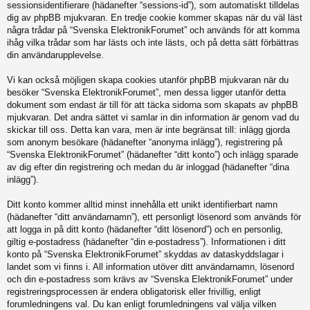
sessionsidentifierare (hädanefter “sessions-id”), som automatiskt tilldelas
dig av phpBB mjukvaran. En tredje cookie kommer skapas när du väl läst
några trådar på “Svenska ElektronikForumet” och används för att komma
ihåg vilka trådar som har lästs och inte lästs, och på detta sätt förbättras
din användarupplevelse.
Vi kan också möjligen skapa cookies utanför phpBB mjukvaran när du
besöker “Svenska ElektronikForumet”, men dessa ligger utanför detta
dokument som endast är till för att täcka sidorna som skapats av phpBB
mjukvaran. Det andra sättet vi samlar in din information är genom vad du
skickar till oss. Detta kan vara, men är inte begränsat till: inlägg gjorda
som anonym besökare (hädanefter “anonyma inlägg”), registrering på
“Svenska ElektronikForumet” (hädanefter “ditt konto”) och inlägg sparade
av dig efter din registrering och medan du är inloggad (hädanefter “dina
inlägg”).
Ditt konto kommer alltid minst innehålla ett unikt identifierbart namn
(hädanefter “ditt användarnamn”), ett personligt lösenord som används för
att logga in på ditt konto (hädanefter “ditt lösenord”) och en personlig,
giltig e-postadress (hädanefter “din e-postadress”). Informationen i ditt
konto på “Svenska ElektronikForumet” skyddas av dataskyddslagar i
landet som vi finns i. All information utöver ditt användarnamn, lösenord
och din e-postadress som krävs av “Svenska ElektronikForumet” under
registreringsprocessen är endera obligatorisk eller frivillig, enligt
forumledningens val. Du kan enligt forumledningens val välja vilken