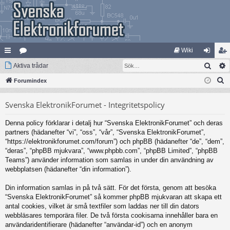
Wiki
Sök
na
Aktiva trådar
at
og
li
S
bb
Forumindex
eg
ga
m
ö
lä
ori
in
ed
Svenska ElektronikForumet - Integritetspolicy
k
nk
er
le
Denna policy förklarar i detalj hur “Svenska ElektronikForumet” och deras
ar
m
partners (hädanefter “vi”, “oss”, “vår”, “Svenska ElektronikForumet”,
“https://elektronikforumet.com/forum”) och phpBB (hädanefter “de”, “dem”,
“deras”, “phpBB mjukvara”, “www.phpbb.com”, “phpBB Limited”, “phpBB
Teams”) använder information som samlas in under din användning av
webbplatsen (hädanefter “din information”).
Din information samlas in på två sätt. För det första, genom att besöka
“Svenska ElektronikForumet” så kommer phpBB mjukvaran att skapa ett
antal cookies, vilket är små textfiler som laddas ner till din dators
webbläsares temporära filer. De två första cookisarna innehåller bara en
användaridentifierare (hädanefter “användar-id”) och en anonym