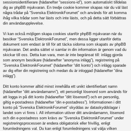
sessionsidentifierare (hädanefter “sessions-id”), som automatiskt tilldelas
dig av phpBB mjukvaran. En tredje cookie kommer skapas när du väl läst
några trådar på “Svenska ElektronikForumet” och används för att komma
ihåg vilka trådar som har lästs och inte lästs, och på detta sätt förbättras
din användarupplevelse.
Vi kan också möjligen skapa cookies utanför phpBB mjukvaran när du
besöker “Svenska ElektronikForumet”, men dessa ligger utanför detta
dokument som endast är till för att täcka sidorna som skapats av phpBB
mjukvaran. Det andra sättet vi samlar in din information är genom vad du
skickar till oss. Detta kan vara, men är inte begränsat till: inlägg gjorda
som anonym besökare (hädanefter “anonyma inlägg”), registrering på
“Svenska ElektronikForumet” (hädanefter “ditt konto”) och inlägg sparade
av dig efter din registrering och medan du är inloggad (hädanefter “dina
inlägg”).
Ditt konto kommer alltid minst innehålla ett unikt identifierbart namn
(hädanefter “ditt användarnamn”), ett personligt lösenord som används för
att logga in på ditt konto (hädanefter “ditt lösenord”) och en personlig,
giltig e-postadress (hädanefter “din e-postadress”). Informationen i ditt
konto på “Svenska ElektronikForumet” skyddas av dataskyddslagar i
landet som vi finns i. All information utöver ditt användarnamn, lösenord
och din e-postadress som krävs av “Svenska ElektronikForumet” under
registreringsprocessen är endera obligatorisk eller frivillig, enligt
forumledningens val. Du kan enligt forumledningens val välja vilken