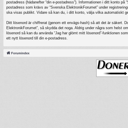
postadress (hädanefter “din e-postadress”). Informationen i ditt konto på
postadress som krävs av “Svenska ElektronikForumet” under registreringspro
ska visas publikt. Vidare så kan du, i ditt konto, välja vilka automatisk
Ditt lösenord är chiffrerat (genom ett envägs-hash) så att det är säkert. 
ElektronikForumet”, så skydda det noga. Aldrig under några som helst oms
lösenord så kan du använda “Jag har glömt mitt lösenord”-funktionen s
ett nytt lösenord till din e-postadress.
Forumindex