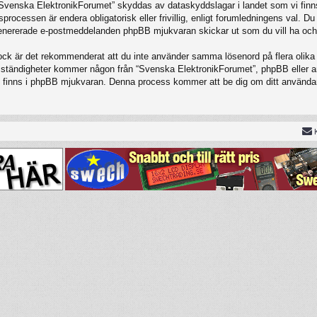
 “Svenska ElektronikForumet” skyddas av dataskyddslagar i landet som vi finns
cessen är endera obligatorisk eller frivillig, enligt forumledningens val. Du 
t genererade e-postmeddelanden phpBB mjukvaran skickar ut som du vill ha och
Dock är det rekommenderat att du inte använder samma lösenord på flera olika w
tändigheter kommer någon från “Svenska ElektronikForumet”, phpBB eller annan
om finns i phpBB mjukvaran. Denna process kommer att be dig om ditt använ