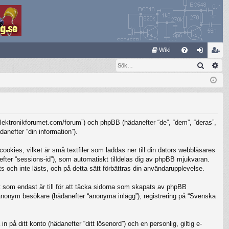
S
Wiki
Sök
Av
FA
og
li
Q
ga
m
in
ed
le
/elektronikforumet.com/forum”) och phpBB (hädanefter “de”, “dem”, “deras”,
m
nefter “din information”).
kies, vilket är små textfiler som laddas ner till din dators webbläsares
nefter “sessions-id”), som automatiskt tilldelas dig av phpBB mjukvaran.
 och inte lästs, och på detta sätt förbättras din användarupplevelse.
som endast är till för att täcka sidorna som skapats av phpBB
m anonym besökare (hädanefter “anonyma inlägg”), registrering på “Svenska
 på ditt konto (hädanefter “ditt lösenord”) och en personlig, giltig e-