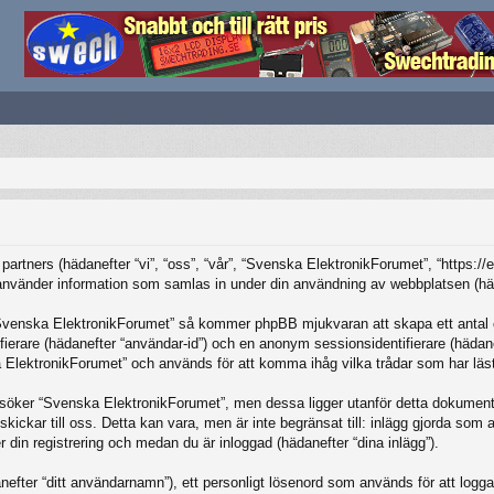
partners (hädanefter “vi”, “oss”, “vår”, “Svenska ElektronikForumet”, “https:/
änder information som samlas in under din användning av webbplatsen (häda
“Svenska ElektronikForumet” så kommer phpBB mjukvaran att skapa ett antal coo
tifierare (hädanefter “användar-id”) och en anonym sessionsidentifierare (häda
ElektronikForumet” och används för att komma ihåg vilka trådar som har lästs
öker “Svenska ElektronikForumet”, men dessa ligger utanför detta dokument 
skickar till oss. Detta kan vara, men är inte begränsat till: inlägg gjorda so
r din registrering och medan du är inloggad (hädanefter “dina inlägg”).
nefter “ditt användarnamn”), ett personligt lösenord som används för att logga in