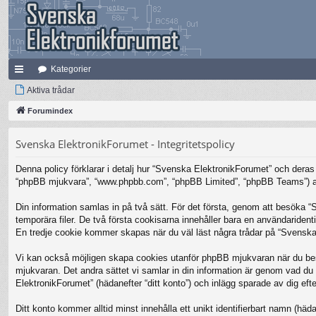
Kategorier
na
Aktiva trådar
bb
Forumindex
lä
Svenska ElektronikForumet - Integritetspolicy
nk
Denna policy förklarar i detalj hur “Svenska ElektronikForumet” och deras 
ar
“phpBB mjukvara”, “www.phpbb.com”, “phpBB Limited”, “phpBB Teams”) anv
Din information samlas in på två sätt. För det första, genom att besöka 
temporära filer. De två första cookisarna innehåller bara en användariden
En tredje cookie kommer skapas när du väl läst några trådar på “Svenska 
Vi kan också möjligen skapa cookies utanför phpBB mjukvaran när du bes
mjukvaran. Det andra sättet vi samlar in din information är genom vad du 
ElektronikForumet” (hädanefter “ditt konto”) och inlägg sparade av dig efte
Ditt konto kommer alltid minst innehålla ett unikt identifierbart namn (häda