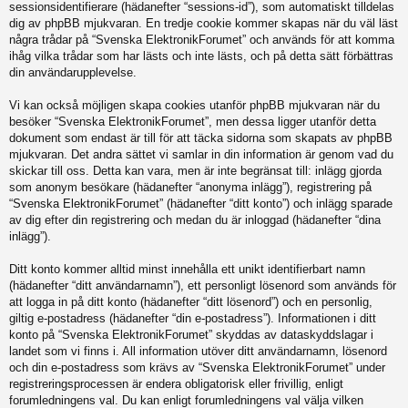
sessionsidentifierare (hädanefter “sessions-id”), som automatiskt tilldelas
dig av phpBB mjukvaran. En tredje cookie kommer skapas när du väl läst
några trådar på “Svenska ElektronikForumet” och används för att komma
ihåg vilka trådar som har lästs och inte lästs, och på detta sätt förbättras
din användarupplevelse.
Vi kan också möjligen skapa cookies utanför phpBB mjukvaran när du
besöker “Svenska ElektronikForumet”, men dessa ligger utanför detta
dokument som endast är till för att täcka sidorna som skapats av phpBB
mjukvaran. Det andra sättet vi samlar in din information är genom vad du
skickar till oss. Detta kan vara, men är inte begränsat till: inlägg gjorda
som anonym besökare (hädanefter “anonyma inlägg”), registrering på
“Svenska ElektronikForumet” (hädanefter “ditt konto”) och inlägg sparade
av dig efter din registrering och medan du är inloggad (hädanefter “dina
inlägg”).
Ditt konto kommer alltid minst innehålla ett unikt identifierbart namn
(hädanefter “ditt användarnamn”), ett personligt lösenord som används för
att logga in på ditt konto (hädanefter “ditt lösenord”) och en personlig,
giltig e-postadress (hädanefter “din e-postadress”). Informationen i ditt
konto på “Svenska ElektronikForumet” skyddas av dataskyddslagar i
landet som vi finns i. All information utöver ditt användarnamn, lösenord
och din e-postadress som krävs av “Svenska ElektronikForumet” under
registreringsprocessen är endera obligatorisk eller frivillig, enligt
forumledningens val. Du kan enligt forumledningens val välja vilken