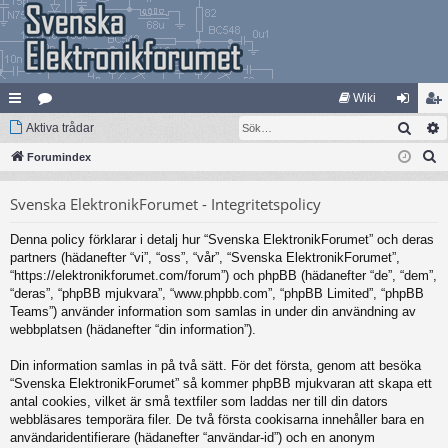
Wiki
Sök
na
Aktiva trådar
at
og
li
S
bb
Forumindex
eg
ga
m
ö
lä
ori
in
ed
Svenska ElektronikForumet - Integritetspolicy
k
nk
er
le
Denna policy förklarar i detalj hur “Svenska ElektronikForumet” och deras
ar
m
partners (hädanefter “vi”, “oss”, “vår”, “Svenska ElektronikForumet”,
“https://elektronikforumet.com/forum”) och phpBB (hädanefter “de”, “dem”,
“deras”, “phpBB mjukvara”, “www.phpbb.com”, “phpBB Limited”, “phpBB
Teams”) använder information som samlas in under din användning av
webbplatsen (hädanefter “din information”).
Din information samlas in på två sätt. För det första, genom att besöka
“Svenska ElektronikForumet” så kommer phpBB mjukvaran att skapa ett
antal cookies, vilket är små textfiler som laddas ner till din dators
webbläsares temporära filer. De två första cookisarna innehåller bara en
användaridentifierare (hädanefter “användar-id”) och en anonym