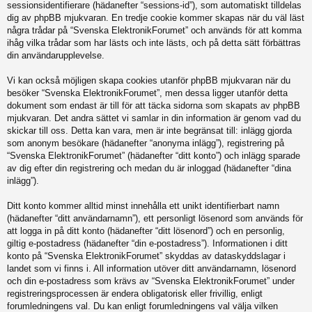
sessionsidentifierare (hädanefter “sessions-id”), som automatiskt tilldelas
dig av phpBB mjukvaran. En tredje cookie kommer skapas när du väl läst
några trådar på “Svenska ElektronikForumet” och används för att komma
ihåg vilka trådar som har lästs och inte lästs, och på detta sätt förbättras
din användarupplevelse.
Vi kan också möjligen skapa cookies utanför phpBB mjukvaran när du
besöker “Svenska ElektronikForumet”, men dessa ligger utanför detta
dokument som endast är till för att täcka sidorna som skapats av phpBB
mjukvaran. Det andra sättet vi samlar in din information är genom vad du
skickar till oss. Detta kan vara, men är inte begränsat till: inlägg gjorda
som anonym besökare (hädanefter “anonyma inlägg”), registrering på
“Svenska ElektronikForumet” (hädanefter “ditt konto”) och inlägg sparade
av dig efter din registrering och medan du är inloggad (hädanefter “dina
inlägg”).
Ditt konto kommer alltid minst innehålla ett unikt identifierbart namn
(hädanefter “ditt användarnamn”), ett personligt lösenord som används för
att logga in på ditt konto (hädanefter “ditt lösenord”) och en personlig,
giltig e-postadress (hädanefter “din e-postadress”). Informationen i ditt
konto på “Svenska ElektronikForumet” skyddas av dataskyddslagar i
landet som vi finns i. All information utöver ditt användarnamn, lösenord
och din e-postadress som krävs av “Svenska ElektronikForumet” under
registreringsprocessen är endera obligatorisk eller frivillig, enligt
forumledningens val. Du kan enligt forumledningens val välja vilken