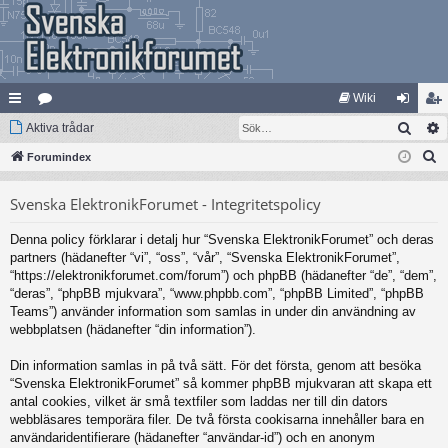
Wiki
Sök
na
Aktiva trådar
at
og
li
S
bb
Forumindex
eg
ga
m
ö
lä
ori
in
ed
Svenska ElektronikForumet - Integritetspolicy
k
nk
er
le
Denna policy förklarar i detalj hur “Svenska ElektronikForumet” och deras
ar
m
partners (hädanefter “vi”, “oss”, “vår”, “Svenska ElektronikForumet”,
“https://elektronikforumet.com/forum”) och phpBB (hädanefter “de”, “dem”,
“deras”, “phpBB mjukvara”, “www.phpbb.com”, “phpBB Limited”, “phpBB
Teams”) använder information som samlas in under din användning av
webbplatsen (hädanefter “din information”).
Din information samlas in på två sätt. För det första, genom att besöka
“Svenska ElektronikForumet” så kommer phpBB mjukvaran att skapa ett
antal cookies, vilket är små textfiler som laddas ner till din dators
webbläsares temporära filer. De två första cookisarna innehåller bara en
användaridentifierare (hädanefter “användar-id”) och en anonym