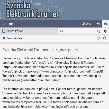
Wiki
Sök
na
Aktiva trådar
at
og
li
S
bb
Forumindex
eg
ga
m
ö
lä
ori
in
ed
Svenska ElektronikForumet - Integritetspolicy
k
nk
er
le
Denna policy förklarar i detalj hur “Svenska ElektronikForumet” och deras
ar
m
partners (hädanefter “vi”, “oss”, “vår”, “Svenska ElektronikForumet”,
“https://elektronikforumet.com/forum”) och phpBB (hädanefter “de”, “dem”,
“deras”, “phpBB mjukvara”, “www.phpbb.com”, “phpBB Limited”, “phpBB
Teams”) använder information som samlas in under din användning av
webbplatsen (hädanefter “din information”).
Din information samlas in på två sätt. För det första, genom att besöka
“Svenska ElektronikForumet” så kommer phpBB mjukvaran att skapa ett
antal cookies, vilket är små textfiler som laddas ner till din dators
webbläsares temporära filer. De två första cookisarna innehåller bara en
användaridentifierare (hädanefter “användar-id”) och en anonym