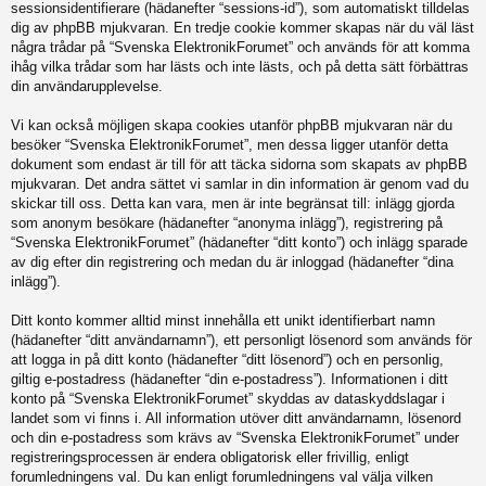
sessionsidentifierare (hädanefter “sessions-id”), som automatiskt tilldelas
dig av phpBB mjukvaran. En tredje cookie kommer skapas när du väl läst
några trådar på “Svenska ElektronikForumet” och används för att komma
ihåg vilka trådar som har lästs och inte lästs, och på detta sätt förbättras
din användarupplevelse.
Vi kan också möjligen skapa cookies utanför phpBB mjukvaran när du
besöker “Svenska ElektronikForumet”, men dessa ligger utanför detta
dokument som endast är till för att täcka sidorna som skapats av phpBB
mjukvaran. Det andra sättet vi samlar in din information är genom vad du
skickar till oss. Detta kan vara, men är inte begränsat till: inlägg gjorda
som anonym besökare (hädanefter “anonyma inlägg”), registrering på
“Svenska ElektronikForumet” (hädanefter “ditt konto”) och inlägg sparade
av dig efter din registrering och medan du är inloggad (hädanefter “dina
inlägg”).
Ditt konto kommer alltid minst innehålla ett unikt identifierbart namn
(hädanefter “ditt användarnamn”), ett personligt lösenord som används för
att logga in på ditt konto (hädanefter “ditt lösenord”) och en personlig,
giltig e-postadress (hädanefter “din e-postadress”). Informationen i ditt
konto på “Svenska ElektronikForumet” skyddas av dataskyddslagar i
landet som vi finns i. All information utöver ditt användarnamn, lösenord
och din e-postadress som krävs av “Svenska ElektronikForumet” under
registreringsprocessen är endera obligatorisk eller frivillig, enligt
forumledningens val. Du kan enligt forumledningens val välja vilken