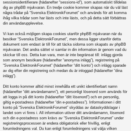
sessionsidentifierare (hädanefter “sessions-id”), som automatiskt tilldelas
dig av phpBB mjukvaran. En tredje cookie kommer skapas när du väl läst
några trådar på “Svenska ElektronikForumet” och används för att komma
ihåg vilka trådar som har lästs och inte lästs, och på detta sätt förbättras
din användarupplevelse.
Vi kan också möjligen skapa cookies utanför phpBB mjukvaran när du
besöker “Svenska ElektronikForumet”, men dessa ligger utanför detta
dokument som endast är till för att täcka sidorna som skapats av phpBB
mjukvaran. Det andra sättet vi samlar in din information är genom vad du
skickar till oss. Detta kan vara, men är inte begränsat till: inlägg gjorda
som anonym besökare (hädanefter “anonyma inlägg”), registrering på
“Svenska ElektronikForumet” (hädanefter “ditt konto”) och inlägg sparade
av dig efter din registrering och medan du är inloggad (hädanefter “dina
inlägg”).
Ditt konto kommer alltid minst innehålla ett unikt identifierbart namn
(hädanefter “ditt användarnamn”), ett personligt lösenord som används för
att logga in på ditt konto (hädanefter “ditt lösenord”) och en personlig,
giltig e-postadress (hädanefter “din e-postadress”). Informationen i ditt
konto på “Svenska ElektronikForumet” skyddas av dataskyddslagar i
landet som vi finns i. All information utöver ditt användarnamn, lösenord
och din e-postadress som krävs av “Svenska ElektronikForumet” under
registreringsprocessen är endera obligatorisk eller frivillig, enligt
forumledningens val. Du kan enligt forumledningens val välja vilken