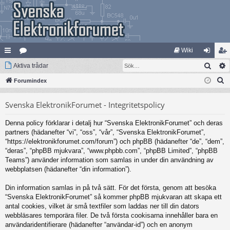
Wiki
Sök
na
Aktiva trådar
at
og
li
S
bb
Forumindex
eg
ga
m
ö
lä
ori
in
ed
Svenska ElektronikForumet - Integritetspolicy
k
nk
er
le
Denna policy förklarar i detalj hur “Svenska ElektronikForumet” och deras
ar
m
partners (hädanefter “vi”, “oss”, “vår”, “Svenska ElektronikForumet”,
“https://elektronikforumet.com/forum”) och phpBB (hädanefter “de”, “dem”,
“deras”, “phpBB mjukvara”, “www.phpbb.com”, “phpBB Limited”, “phpBB
Teams”) använder information som samlas in under din användning av
webbplatsen (hädanefter “din information”).
Din information samlas in på två sätt. För det första, genom att besöka
“Svenska ElektronikForumet” så kommer phpBB mjukvaran att skapa ett
antal cookies, vilket är små textfiler som laddas ner till din dators
webbläsares temporära filer. De två första cookisarna innehåller bara en
användaridentifierare (hädanefter “användar-id”) och en anonym