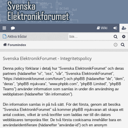
Wiki
Sök
na
Aktiva trådar
at
og
li
S
bb
Forumindex
eg
ga
m
ö
lä
ori
in
ed
Svenska ElektronikForumet - Integritetspolicy
k
nk
er
le
Denna policy förklarar i detalj hur “Svenska ElektronikForumet” och deras
ar
m
partners (hädanefter “vi”, “oss”, “vår”, “Svenska ElektronikForumet”,
“https://elektronikforumet.com/forum”) och phpBB (hädanefter “de”, “dem”,
“deras”, “phpBB mjukvara”, “www.phpbb.com”, “phpBB Limited”, “phpBB
Teams”) använder information som samlas in under din användning av
webbplatsen (hädanefter “din information”).
Din information samlas in på två sätt. För det första, genom att besöka
“Svenska ElektronikForumet” så kommer phpBB mjukvaran att skapa ett
antal cookies, vilket är små textfiler som laddas ner till din dators
webbläsares temporära filer. De två första cookisarna innehåller bara en
användaridentifierare (hädanefter “användar-id”) och en anonym