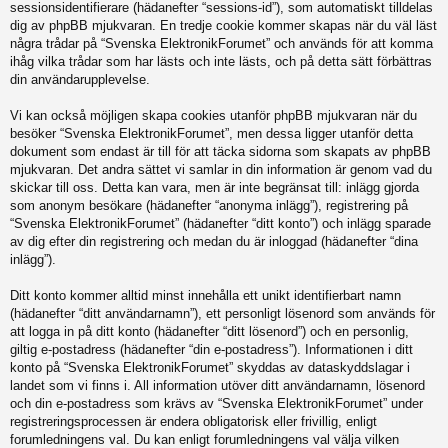
sessionsidentifierare (hädanefter “sessions-id”), som automatiskt tilldelas
dig av phpBB mjukvaran. En tredje cookie kommer skapas när du väl läst
några trådar på “Svenska ElektronikForumet” och används för att komma
ihåg vilka trådar som har lästs och inte lästs, och på detta sätt förbättras
din användarupplevelse.
Vi kan också möjligen skapa cookies utanför phpBB mjukvaran när du
besöker “Svenska ElektronikForumet”, men dessa ligger utanför detta
dokument som endast är till för att täcka sidorna som skapats av phpBB
mjukvaran. Det andra sättet vi samlar in din information är genom vad du
skickar till oss. Detta kan vara, men är inte begränsat till: inlägg gjorda
som anonym besökare (hädanefter “anonyma inlägg”), registrering på
“Svenska ElektronikForumet” (hädanefter “ditt konto”) och inlägg sparade
av dig efter din registrering och medan du är inloggad (hädanefter “dina
inlägg”).
Ditt konto kommer alltid minst innehålla ett unikt identifierbart namn
(hädanefter “ditt användarnamn”), ett personligt lösenord som används för
att logga in på ditt konto (hädanefter “ditt lösenord”) och en personlig,
giltig e-postadress (hädanefter “din e-postadress”). Informationen i ditt
konto på “Svenska ElektronikForumet” skyddas av dataskyddslagar i
landet som vi finns i. All information utöver ditt användarnamn, lösenord
och din e-postadress som krävs av “Svenska ElektronikForumet” under
registreringsprocessen är endera obligatorisk eller frivillig, enligt
forumledningens val. Du kan enligt forumledningens val välja vilken