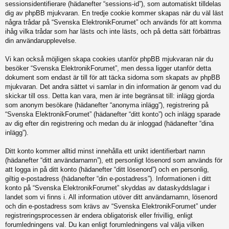
sessionsidentifierare (hädanefter “sessions-id”), som automatiskt tilldelas
dig av phpBB mjukvaran. En tredje cookie kommer skapas när du väl läst
några trådar på “Svenska ElektronikForumet” och används för att komma
ihåg vilka trådar som har lästs och inte lästs, och på detta sätt förbättras
din användarupplevelse.
Vi kan också möjligen skapa cookies utanför phpBB mjukvaran när du
besöker “Svenska ElektronikForumet”, men dessa ligger utanför detta
dokument som endast är till för att täcka sidorna som skapats av phpBB
mjukvaran. Det andra sättet vi samlar in din information är genom vad du
skickar till oss. Detta kan vara, men är inte begränsat till: inlägg gjorda
som anonym besökare (hädanefter “anonyma inlägg”), registrering på
“Svenska ElektronikForumet” (hädanefter “ditt konto”) och inlägg sparade
av dig efter din registrering och medan du är inloggad (hädanefter “dina
inlägg”).
Ditt konto kommer alltid minst innehålla ett unikt identifierbart namn
(hädanefter “ditt användarnamn”), ett personligt lösenord som används för
att logga in på ditt konto (hädanefter “ditt lösenord”) och en personlig,
giltig e-postadress (hädanefter “din e-postadress”). Informationen i ditt
konto på “Svenska ElektronikForumet” skyddas av dataskyddslagar i
landet som vi finns i. All information utöver ditt användarnamn, lösenord
och din e-postadress som krävs av “Svenska ElektronikForumet” under
registreringsprocessen är endera obligatorisk eller frivillig, enligt
forumledningens val. Du kan enligt forumledningens val välja vilken