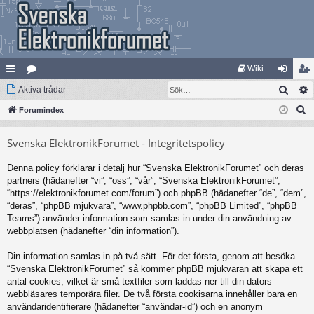
Wiki
Sök
na
Aktiva trådar
at
og
li
S
bb
Forumindex
eg
ga
m
ö
lä
ori
in
ed
Svenska ElektronikForumet - Integritetspolicy
k
nk
er
le
Denna policy förklarar i detalj hur “Svenska ElektronikForumet” och deras
ar
m
partners (hädanefter “vi”, “oss”, “vår”, “Svenska ElektronikForumet”,
“https://elektronikforumet.com/forum”) och phpBB (hädanefter “de”, “dem”,
“deras”, “phpBB mjukvara”, “www.phpbb.com”, “phpBB Limited”, “phpBB
Teams”) använder information som samlas in under din användning av
webbplatsen (hädanefter “din information”).
Din information samlas in på två sätt. För det första, genom att besöka
“Svenska ElektronikForumet” så kommer phpBB mjukvaran att skapa ett
antal cookies, vilket är små textfiler som laddas ner till din dators
webbläsares temporära filer. De två första cookisarna innehåller bara en
användaridentifierare (hädanefter “användar-id”) och en anonym