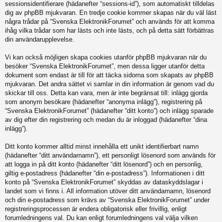
sessionsidentifierare (hädanefter “sessions-id”), som automatiskt tilldelas
dig av phpBB mjukvaran. En tredje cookie kommer skapas när du väl läst
några trådar på “Svenska ElektronikForumet” och används för att komma
ihåg vilka trådar som har lästs och inte lästs, och på detta sätt förbättras
din användarupplevelse.
Vi kan också möjligen skapa cookies utanför phpBB mjukvaran när du
besöker “Svenska ElektronikForumet”, men dessa ligger utanför detta
dokument som endast är till för att täcka sidorna som skapats av phpBB
mjukvaran. Det andra sättet vi samlar in din information är genom vad du
skickar till oss. Detta kan vara, men är inte begränsat till: inlägg gjorda
som anonym besökare (hädanefter “anonyma inlägg”), registrering på
“Svenska ElektronikForumet” (hädanefter “ditt konto”) och inlägg sparade
av dig efter din registrering och medan du är inloggad (hädanefter “dina
inlägg”).
Ditt konto kommer alltid minst innehålla ett unikt identifierbart namn
(hädanefter “ditt användarnamn”), ett personligt lösenord som används för
att logga in på ditt konto (hädanefter “ditt lösenord”) och en personlig,
giltig e-postadress (hädanefter “din e-postadress”). Informationen i ditt
konto på “Svenska ElektronikForumet” skyddas av dataskyddslagar i
landet som vi finns i. All information utöver ditt användarnamn, lösenord
och din e-postadress som krävs av “Svenska ElektronikForumet” under
registreringsprocessen är endera obligatorisk eller frivillig, enligt
forumledningens val. Du kan enligt forumledningens val välja vilken