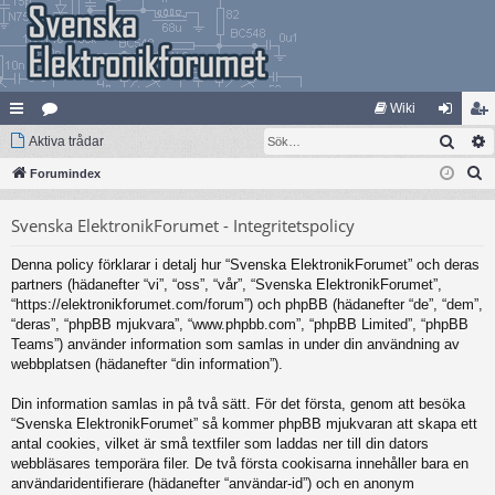
Wiki
Sök
na
Aktiva trådar
at
og
li
S
bb
Forumindex
eg
ga
m
ö
lä
ori
in
ed
Svenska ElektronikForumet - Integritetspolicy
k
nk
er
le
Denna policy förklarar i detalj hur “Svenska ElektronikForumet” och deras
ar
m
partners (hädanefter “vi”, “oss”, “vår”, “Svenska ElektronikForumet”,
“https://elektronikforumet.com/forum”) och phpBB (hädanefter “de”, “dem”,
“deras”, “phpBB mjukvara”, “www.phpbb.com”, “phpBB Limited”, “phpBB
Teams”) använder information som samlas in under din användning av
webbplatsen (hädanefter “din information”).
Din information samlas in på två sätt. För det första, genom att besöka
“Svenska ElektronikForumet” så kommer phpBB mjukvaran att skapa ett
antal cookies, vilket är små textfiler som laddas ner till din dators
webbläsares temporära filer. De två första cookisarna innehåller bara en
användaridentifierare (hädanefter “användar-id”) och en anonym