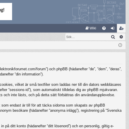
S
Wiki
Sök
Av
FA
og
li
Q
ga
m
in
ed
le
/elektronikforumet.com/forum”) och phpBB (hädanefter “de”, “dem”, “deras”,
m
nefter “din information”).
kies, vilket är små textfiler som laddas ner till din dators webbläsares
nefter “sessions-id”), som automatiskt tilldelas dig av phpBB mjukvaran.
 och inte lästs, och på detta sätt förbättras din användarupplevelse.
som endast är till för att täcka sidorna som skapats av phpBB
m anonym besökare (hädanefter “anonyma inlägg”), registrering på “Svenska
 på ditt konto (hädanefter “ditt lösenord”) och en personlig, giltig e-