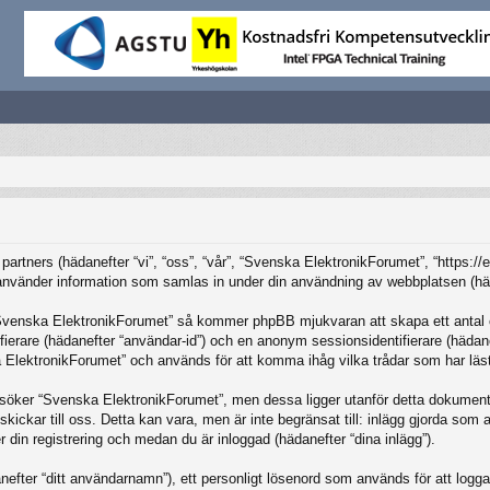
partners (hädanefter “vi”, “oss”, “vår”, “Svenska ElektronikForumet”, “https:/
änder information som samlas in under din användning av webbplatsen (häda
“Svenska ElektronikForumet” så kommer phpBB mjukvaran att skapa ett antal coo
tifierare (hädanefter “användar-id”) och en anonym sessionsidentifierare (häda
ElektronikForumet” och används för att komma ihåg vilka trådar som har lästs
öker “Svenska ElektronikForumet”, men dessa ligger utanför detta dokument 
skickar till oss. Detta kan vara, men är inte begränsat till: inlägg gjorda so
r din registrering och medan du är inloggad (hädanefter “dina inlägg”).
nefter “ditt användarnamn”), ett personligt lösenord som används för att logga in