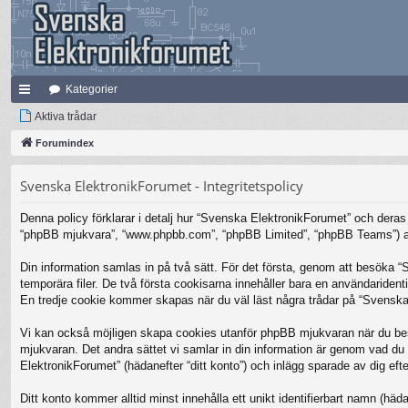
Kategorier
na
Aktiva trådar
bb
Forumindex
lä
Svenska ElektronikForumet - Integritetspolicy
nk
Denna policy förklarar i detalj hur “Svenska ElektronikForumet” och deras 
ar
“phpBB mjukvara”, “www.phpbb.com”, “phpBB Limited”, “phpBB Teams”) anv
Din information samlas in på två sätt. För det första, genom att besöka 
temporära filer. De två första cookisarna innehåller bara en användariden
En tredje cookie kommer skapas när du väl läst några trådar på “Svenska 
Vi kan också möjligen skapa cookies utanför phpBB mjukvaran när du bes
mjukvaran. Det andra sättet vi samlar in din information är genom vad du 
ElektronikForumet” (hädanefter “ditt konto”) och inlägg sparade av dig efte
Ditt konto kommer alltid minst innehålla ett unikt identifierbart namn (häda