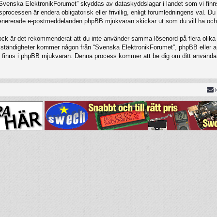
 “Svenska ElektronikForumet” skyddas av dataskyddslagar i landet som vi finns
cessen är endera obligatorisk eller frivillig, enligt forumledningens val. Du 
t genererade e-postmeddelanden phpBB mjukvaran skickar ut som du vill ha och
Dock är det rekommenderat att du inte använder samma lösenord på flera olika w
tändigheter kommer någon från “Svenska ElektronikForumet”, phpBB eller annan
om finns i phpBB mjukvaran. Denna process kommer att be dig om ditt använ