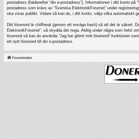
postadress (hädanefter “din e-postadress”). Informationen i ditt konto på
postadress som krävs av “Svenska ElektronikForumet” under registreringspro
ska visas publikt. Vidare så kan du, i ditt konto, välja vilka automatisk
Ditt lösenord är chiffrerat (genom ett envägs-hash) så att det är säkert. 
ElektronikForumet”, så skydda det noga. Aldrig under några som helst oms
lösenord så kan du använda “Jag har glömt mitt lösenord”-funktionen s
ett nytt lösenord till din e-postadress.
Forumindex