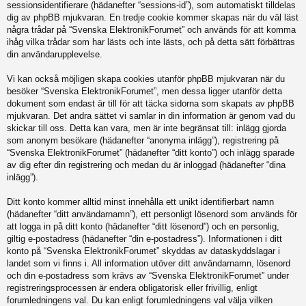
sessionsidentifierare (hädanefter “sessions-id”), som automatiskt tilldelas
dig av phpBB mjukvaran. En tredje cookie kommer skapas när du väl läst
några trådar på “Svenska ElektronikForumet” och används för att komma
ihåg vilka trådar som har lästs och inte lästs, och på detta sätt förbättras
din användarupplevelse.
Vi kan också möjligen skapa cookies utanför phpBB mjukvaran när du
besöker “Svenska ElektronikForumet”, men dessa ligger utanför detta
dokument som endast är till för att täcka sidorna som skapats av phpBB
mjukvaran. Det andra sättet vi samlar in din information är genom vad du
skickar till oss. Detta kan vara, men är inte begränsat till: inlägg gjorda
som anonym besökare (hädanefter “anonyma inlägg”), registrering på
“Svenska ElektronikForumet” (hädanefter “ditt konto”) och inlägg sparade
av dig efter din registrering och medan du är inloggad (hädanefter “dina
inlägg”).
Ditt konto kommer alltid minst innehålla ett unikt identifierbart namn
(hädanefter “ditt användarnamn”), ett personligt lösenord som används för
att logga in på ditt konto (hädanefter “ditt lösenord”) och en personlig,
giltig e-postadress (hädanefter “din e-postadress”). Informationen i ditt
konto på “Svenska ElektronikForumet” skyddas av dataskyddslagar i
landet som vi finns i. All information utöver ditt användarnamn, lösenord
och din e-postadress som krävs av “Svenska ElektronikForumet” under
registreringsprocessen är endera obligatorisk eller frivillig, enligt
forumledningens val. Du kan enligt forumledningens val välja vilken