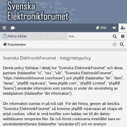
Wiki
Sök
na
Aktiva trådar
at
og
li
S
bb
Forumindex
eg
ga
m
ö
lä
ori
in
ed
Svenska ElektronikForumet - Integritetspolicy
k
nk
er
le
Denna policy förklarar i detalj hur “Svenska ElektronikForumet” och deras
ar
m
partners (hädanefter “vi”, “oss”, “vår”, “Svenska ElektronikForumet”,
“https://elektronikforumet.com/forum”) och phpBB (hädanefter “de”, “dem”,
“deras”, “phpBB mjukvara”, “www.phpbb.com”, “phpBB Limited”, “phpBB
Teams”) använder information som samlas in under din användning av
webbplatsen (hädanefter “din information”).
Din information samlas in på två sätt. För det första, genom att besöka
“Svenska ElektronikForumet” så kommer phpBB mjukvaran att skapa ett
antal cookies, vilket är små textfiler som laddas ner till din dators
webbläsares temporära filer. De två första cookisarna innehåller bara en
användaridentifierare (hädanefter “användar-id”) och en anonym