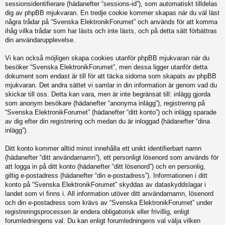
sessionsidentifierare (hädanefter “sessions-id”), som automatiskt tilldelas
dig av phpBB mjukvaran. En tredje cookie kommer skapas när du väl läst
några trådar på “Svenska ElektronikForumet” och används för att komma
ihåg vilka trådar som har lästs och inte lästs, och på detta sätt förbättras
din användarupplevelse.
Vi kan också möjligen skapa cookies utanför phpBB mjukvaran när du
besöker “Svenska ElektronikForumet”, men dessa ligger utanför detta
dokument som endast är till för att täcka sidorna som skapats av phpBB
mjukvaran. Det andra sättet vi samlar in din information är genom vad du
skickar till oss. Detta kan vara, men är inte begränsat till: inlägg gjorda
som anonym besökare (hädanefter “anonyma inlägg”), registrering på
“Svenska ElektronikForumet” (hädanefter “ditt konto”) och inlägg sparade
av dig efter din registrering och medan du är inloggad (hädanefter “dina
inlägg”).
Ditt konto kommer alltid minst innehålla ett unikt identifierbart namn
(hädanefter “ditt användarnamn”), ett personligt lösenord som används för
att logga in på ditt konto (hädanefter “ditt lösenord”) och en personlig,
giltig e-postadress (hädanefter “din e-postadress”). Informationen i ditt
konto på “Svenska ElektronikForumet” skyddas av dataskyddslagar i
landet som vi finns i. All information utöver ditt användarnamn, lösenord
och din e-postadress som krävs av “Svenska ElektronikForumet” under
registreringsprocessen är endera obligatorisk eller frivillig, enligt
forumledningens val. Du kan enligt forumledningens val välja vilken