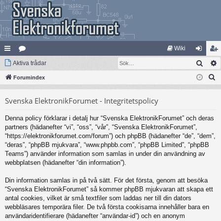
Wiki
Sök
na
Aktiva trådar
at
og
li
S
bb
Forumindex
eg
ga
m
ö
lä
ori
in
ed
Svenska ElektronikForumet - Integritetspolicy
k
nk
er
le
Denna policy förklarar i detalj hur “Svenska ElektronikForumet” och deras
ar
m
partners (hädanefter “vi”, “oss”, “vår”, “Svenska ElektronikForumet”,
“https://elektronikforumet.com/forum”) och phpBB (hädanefter “de”, “dem”,
“deras”, “phpBB mjukvara”, “www.phpbb.com”, “phpBB Limited”, “phpBB
Teams”) använder information som samlas in under din användning av
webbplatsen (hädanefter “din information”).
Din information samlas in på två sätt. För det första, genom att besöka
“Svenska ElektronikForumet” så kommer phpBB mjukvaran att skapa ett
antal cookies, vilket är små textfiler som laddas ner till din dators
webbläsares temporära filer. De två första cookisarna innehåller bara en
användaridentifierare (hädanefter “användar-id”) och en anonym