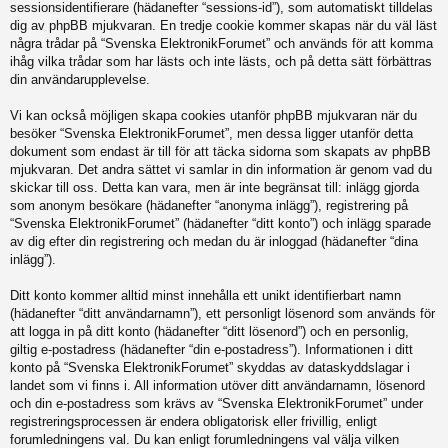
sessionsidentifierare (hädanefter “sessions-id”), som automatiskt tilldelas
dig av phpBB mjukvaran. En tredje cookie kommer skapas när du väl läst
några trådar på “Svenska ElektronikForumet” och används för att komma
ihåg vilka trådar som har lästs och inte lästs, och på detta sätt förbättras
din användarupplevelse.
Vi kan också möjligen skapa cookies utanför phpBB mjukvaran när du
besöker “Svenska ElektronikForumet”, men dessa ligger utanför detta
dokument som endast är till för att täcka sidorna som skapats av phpBB
mjukvaran. Det andra sättet vi samlar in din information är genom vad du
skickar till oss. Detta kan vara, men är inte begränsat till: inlägg gjorda
som anonym besökare (hädanefter “anonyma inlägg”), registrering på
“Svenska ElektronikForumet” (hädanefter “ditt konto”) och inlägg sparade
av dig efter din registrering och medan du är inloggad (hädanefter “dina
inlägg”).
Ditt konto kommer alltid minst innehålla ett unikt identifierbart namn
(hädanefter “ditt användarnamn”), ett personligt lösenord som används för
att logga in på ditt konto (hädanefter “ditt lösenord”) och en personlig,
giltig e-postadress (hädanefter “din e-postadress”). Informationen i ditt
konto på “Svenska ElektronikForumet” skyddas av dataskyddslagar i
landet som vi finns i. All information utöver ditt användarnamn, lösenord
och din e-postadress som krävs av “Svenska ElektronikForumet” under
registreringsprocessen är endera obligatorisk eller frivillig, enligt
forumledningens val. Du kan enligt forumledningens val välja vilken