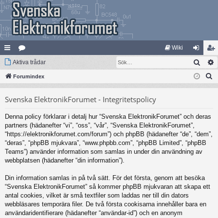
Wiki
Sök
na
Aktiva trådar
at
og
li
S
bb
Forumindex
eg
ga
m
ö
lä
ori
in
ed
Svenska ElektronikForumet - Integritetspolicy
k
nk
er
le
Denna policy förklarar i detalj hur “Svenska ElektronikForumet” och deras
ar
m
partners (hädanefter “vi”, “oss”, “vår”, “Svenska ElektronikForumet”,
“https://elektronikforumet.com/forum”) och phpBB (hädanefter “de”, “dem”,
“deras”, “phpBB mjukvara”, “www.phpbb.com”, “phpBB Limited”, “phpBB
Teams”) använder information som samlas in under din användning av
webbplatsen (hädanefter “din information”).
Din information samlas in på två sätt. För det första, genom att besöka
“Svenska ElektronikForumet” så kommer phpBB mjukvaran att skapa ett
antal cookies, vilket är små textfiler som laddas ner till din dators
webbläsares temporära filer. De två första cookisarna innehåller bara en
användaridentifierare (hädanefter “användar-id”) och en anonym