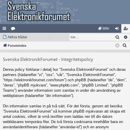
Wiki
Sök
na
Aktiva trådar
at
og
li
S
bb
Forumindex
eg
ga
m
ö
lä
ori
in
ed
Svenska ElektronikForumet - Integritetspolicy
k
nk
er
le
Denna policy förklarar i detalj hur “Svenska ElektronikForumet” och deras
ar
m
partners (hädanefter “vi”, “oss”, “vår”, “Svenska ElektronikForumet”,
“https://elektronikforumet.com/forum”) och phpBB (hädanefter “de”, “dem”,
“deras”, “phpBB mjukvara”, “www.phpbb.com”, “phpBB Limited”, “phpBB
Teams”) använder information som samlas in under din användning av
webbplatsen (hädanefter “din information”).
Din information samlas in på två sätt. För det första, genom att besöka
“Svenska ElektronikForumet” så kommer phpBB mjukvaran att skapa ett
antal cookies, vilket är små textfiler som laddas ner till din dators
webbläsares temporära filer. De två första cookisarna innehåller bara en
användaridentifierare (hädanefter “användar-id”) och en anonym