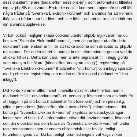
sessionsidentifierare (hädanefter “sessions-id”), som automatiskt tilldelas
dig av phpBB mjukvaran. En tredje cookie kommer skapas när du väl läst
några trådar på “Svenska ElektronikForumet” och används för att komma
ihåg vilka trådar som har lästs och inte lästs, och på detta sätt förbättras
din användarupplevelse.
Vi kan också möjligen skapa cookies utanför phpBB mjukvaran när du
besöker “Svenska ElektronikForumet”, men dessa ligger utanför detta
dokument som endast är till för att täcka sidorna som skapats av phpBB
mjukvaran. Det andra sättet vi samlar in din information är genom vad du
skickar till oss. Detta kan vara, men är inte begränsat till: inlägg gjorda
som anonym besökare (hädanefter “anonyma inlägg”), registrering på
“Svenska ElektronikForumet” (hädanefter “ditt konto”) och inlägg sparade
av dig efter din registrering och medan du är inloggad (hädanefter “dina
inlägg”).
Ditt konto kommer alltid minst innehålla ett unikt identifierbart namn
(hädanefter “ditt användarnamn”), ett personligt lösenord som används för
att logga in på ditt konto (hädanefter “ditt lösenord”) och en personlig,
giltig e-postadress (hädanefter “din e-postadress”). Informationen i ditt
konto på “Svenska ElektronikForumet” skyddas av dataskyddslagar i
landet som vi finns i. All information utöver ditt användarnamn, lösenord
och din e-postadress som krävs av “Svenska ElektronikForumet” under
registreringsprocessen är endera obligatorisk eller frivillig, enligt
forumledningens val. Du kan enligt forumledningens val välja vilken