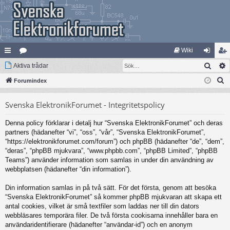
Wiki
Sök
na
Aktiva trådar
at
og
li
S
bb
Forumindex
eg
ga
m
ö
lä
ori
in
ed
Svenska ElektronikForumet - Integritetspolicy
k
nk
er
le
Denna policy förklarar i detalj hur “Svenska ElektronikForumet” och deras
ar
m
partners (hädanefter “vi”, “oss”, “vår”, “Svenska ElektronikForumet”,
“https://elektronikforumet.com/forum”) och phpBB (hädanefter “de”, “dem”,
“deras”, “phpBB mjukvara”, “www.phpbb.com”, “phpBB Limited”, “phpBB
Teams”) använder information som samlas in under din användning av
webbplatsen (hädanefter “din information”).
Din information samlas in på två sätt. För det första, genom att besöka
“Svenska ElektronikForumet” så kommer phpBB mjukvaran att skapa ett
antal cookies, vilket är små textfiler som laddas ner till din dators
webbläsares temporära filer. De två första cookisarna innehåller bara en
användaridentifierare (hädanefter “användar-id”) och en anonym