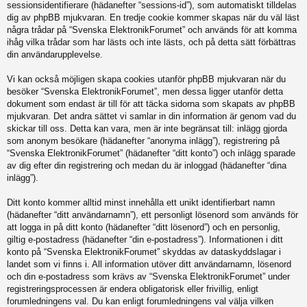
sessionsidentifierare (hädanefter “sessions-id”), som automatiskt tilldelas
dig av phpBB mjukvaran. En tredje cookie kommer skapas när du väl läst
några trådar på “Svenska ElektronikForumet” och används för att komma
ihåg vilka trådar som har lästs och inte lästs, och på detta sätt förbättras
din användarupplevelse.
Vi kan också möjligen skapa cookies utanför phpBB mjukvaran när du
besöker “Svenska ElektronikForumet”, men dessa ligger utanför detta
dokument som endast är till för att täcka sidorna som skapats av phpBB
mjukvaran. Det andra sättet vi samlar in din information är genom vad du
skickar till oss. Detta kan vara, men är inte begränsat till: inlägg gjorda
som anonym besökare (hädanefter “anonyma inlägg”), registrering på
“Svenska ElektronikForumet” (hädanefter “ditt konto”) och inlägg sparade
av dig efter din registrering och medan du är inloggad (hädanefter “dina
inlägg”).
Ditt konto kommer alltid minst innehålla ett unikt identifierbart namn
(hädanefter “ditt användarnamn”), ett personligt lösenord som används för
att logga in på ditt konto (hädanefter “ditt lösenord”) och en personlig,
giltig e-postadress (hädanefter “din e-postadress”). Informationen i ditt
konto på “Svenska ElektronikForumet” skyddas av dataskyddslagar i
landet som vi finns i. All information utöver ditt användarnamn, lösenord
och din e-postadress som krävs av “Svenska ElektronikForumet” under
registreringsprocessen är endera obligatorisk eller frivillig, enligt
forumledningens val. Du kan enligt forumledningens val välja vilken