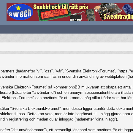
partners (hädanefter “vi”, “oss”, “vår”, “Svenska ElektronikForumet”, “https:/
änder information som samlas in under din användning av webbplatsen (häda
“Svenska ElektronikForumet” så kommer phpBB mjukvaran att skapa ett antal coo
tifierare (hädanefter “användar-id”) och en anonym sessionsidentifierare (häda
ElektronikForumet” och används för att komma ihåg vilka trådar som har lästs
öker “Svenska ElektronikForumet”, men dessa ligger utanför detta dokument 
skickar till oss. Detta kan vara, men är inte begränsat till: inlägg gjorda so
r din registrering och medan du är inloggad (hädanefter “dina inlägg”).
nefter “ditt användarnamn”), ett personligt lösenord som används för att logga in