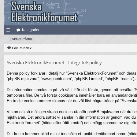
Kategorier
na
Aktiva trådar
bb
Forumindex
lä
Svenska ElektronikForumet - Integritetspolicy
nk
Denna policy förklarar i detalj hur “Svenska ElektronikForumet” och deras 
ar
“phpBB mjukvara”, “www.phpbb.com”, “phpBB Limited”, “phpBB Teams”) anv
Din information samlas in på två sätt. För det första, genom att besöka 
temporära filer. De två första cookisarna innehåller bara en användariden
En tredje cookie kommer skapas när du väl läst några trådar på “Svenska 
Vi kan också möjligen skapa cookies utanför phpBB mjukvaran när du bes
mjukvaran. Det andra sättet vi samlar in din information är genom vad du 
ElektronikForumet” (hädanefter “ditt konto”) och inlägg sparade av dig efte
Ditt konto kommer alltid minst innehålla ett unikt identifierbart namn (häda