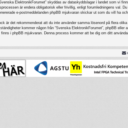
 “Svenska ElektronikForumet” skyddas av dataskyddslagar i landet som vi finns
cessen är endera obligatorisk eller frivillig, enligt forumledningens val. Du 
t genererade e-postmeddelanden phpBB mjukvaran skickar ut som du vill ha och
Dock är det rekommenderat att du inte använder samma lösenord på flera olika w
tändigheter kommer någon från “Svenska ElektronikForumet”, phpBB eller annan
om finns i phpBB mjukvaran. Denna process kommer att be dig om ditt använ