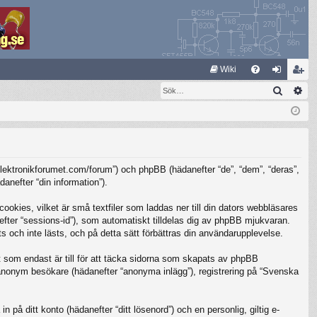
S
Wiki
Sök
Av
FA
og
li
Q
ga
m
in
ed
le
/elektronikforumet.com/forum”) och phpBB (hädanefter “de”, “dem”, “deras”,
m
nefter “din information”).
kies, vilket är små textfiler som laddas ner till din dators webbläsares
nefter “sessions-id”), som automatiskt tilldelas dig av phpBB mjukvaran.
 och inte lästs, och på detta sätt förbättras din användarupplevelse.
som endast är till för att täcka sidorna som skapats av phpBB
m anonym besökare (hädanefter “anonyma inlägg”), registrering på “Svenska
 på ditt konto (hädanefter “ditt lösenord”) och en personlig, giltig e-