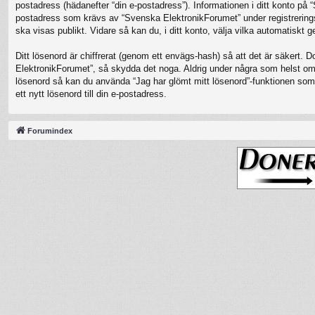
postadress (hädanefter “din e-postadress”). Informationen i ditt konto på
postadress som krävs av “Svenska ElektronikForumet” under registreringspro
ska visas publikt. Vidare så kan du, i ditt konto, välja vilka automatisk
Ditt lösenord är chiffrerat (genom ett envägs-hash) så att det är säkert. 
ElektronikForumet”, så skydda det noga. Aldrig under några som helst oms
lösenord så kan du använda “Jag har glömt mitt lösenord”-funktionen s
ett nytt lösenord till din e-postadress.
Forumindex