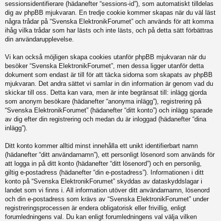
sessionsidentifierare (hädanefter “sessions-id”), som automatiskt tilldelas
dig av phpBB mjukvaran. En tredje cookie kommer skapas när du väl läst
några trådar på “Svenska ElektronikForumet” och används för att komma
ihåg vilka trådar som har lästs och inte lästs, och på detta sätt förbättras
din användarupplevelse.
Vi kan också möjligen skapa cookies utanför phpBB mjukvaran när du
besöker “Svenska ElektronikForumet”, men dessa ligger utanför detta
dokument som endast är till för att täcka sidorna som skapats av phpBB
mjukvaran. Det andra sättet vi samlar in din information är genom vad du
skickar till oss. Detta kan vara, men är inte begränsat till: inlägg gjorda
som anonym besökare (hädanefter “anonyma inlägg”), registrering på
“Svenska ElektronikForumet” (hädanefter “ditt konto”) och inlägg sparade
av dig efter din registrering och medan du är inloggad (hädanefter “dina
inlägg”).
Ditt konto kommer alltid minst innehålla ett unikt identifierbart namn
(hädanefter “ditt användarnamn”), ett personligt lösenord som används för
att logga in på ditt konto (hädanefter “ditt lösenord”) och en personlig,
giltig e-postadress (hädanefter “din e-postadress”). Informationen i ditt
konto på “Svenska ElektronikForumet” skyddas av dataskyddslagar i
landet som vi finns i. All information utöver ditt användarnamn, lösenord
och din e-postadress som krävs av “Svenska ElektronikForumet” under
registreringsprocessen är endera obligatorisk eller frivillig, enligt
forumledningens val. Du kan enligt forumledningens val välja vilken