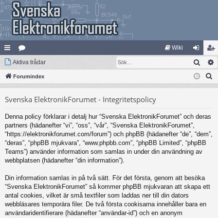
Wiki
Sök
na
Aktiva trådar
at
og
li
S
bb
Forumindex
eg
ga
m
ö
lä
ori
in
ed
Svenska ElektronikForumet - Integritetspolicy
k
nk
er
le
Denna policy förklarar i detalj hur “Svenska ElektronikForumet” och deras
ar
m
partners (hädanefter “vi”, “oss”, “vår”, “Svenska ElektronikForumet”,
“https://elektronikforumet.com/forum”) och phpBB (hädanefter “de”, “dem”,
“deras”, “phpBB mjukvara”, “www.phpbb.com”, “phpBB Limited”, “phpBB
Teams”) använder information som samlas in under din användning av
webbplatsen (hädanefter “din information”).
Din information samlas in på två sätt. För det första, genom att besöka
“Svenska ElektronikForumet” så kommer phpBB mjukvaran att skapa ett
antal cookies, vilket är små textfiler som laddas ner till din dators
webbläsares temporära filer. De två första cookisarna innehåller bara en
användaridentifierare (hädanefter “användar-id”) och en anonym