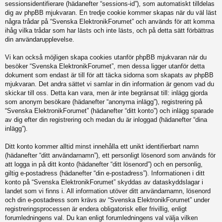
sessionsidentifierare (hädanefter “sessions-id”), som automatiskt tilldelas
dig av phpBB mjukvaran. En tredje cookie kommer skapas när du väl läst
några trådar på “Svenska ElektronikForumet” och används för att komma
ihåg vilka trådar som har lästs och inte lästs, och på detta sätt förbättras
din användarupplevelse.
Vi kan också möjligen skapa cookies utanför phpBB mjukvaran när du
besöker “Svenska ElektronikForumet”, men dessa ligger utanför detta
dokument som endast är till för att täcka sidorna som skapats av phpBB
mjukvaran. Det andra sättet vi samlar in din information är genom vad du
skickar till oss. Detta kan vara, men är inte begränsat till: inlägg gjorda
som anonym besökare (hädanefter “anonyma inlägg”), registrering på
“Svenska ElektronikForumet” (hädanefter “ditt konto”) och inlägg sparade
av dig efter din registrering och medan du är inloggad (hädanefter “dina
inlägg”).
Ditt konto kommer alltid minst innehålla ett unikt identifierbart namn
(hädanefter “ditt användarnamn”), ett personligt lösenord som används för
att logga in på ditt konto (hädanefter “ditt lösenord”) och en personlig,
giltig e-postadress (hädanefter “din e-postadress”). Informationen i ditt
konto på “Svenska ElektronikForumet” skyddas av dataskyddslagar i
landet som vi finns i. All information utöver ditt användarnamn, lösenord
och din e-postadress som krävs av “Svenska ElektronikForumet” under
registreringsprocessen är endera obligatorisk eller frivillig, enligt
forumledningens val. Du kan enligt forumledningens val välja vilken