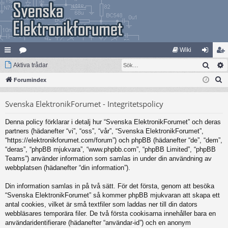
Wiki
Sök
na
Aktiva trådar
at
og
li
S
bb
Forumindex
eg
ga
m
ö
lä
ori
in
ed
Svenska ElektronikForumet - Integritetspolicy
k
nk
er
le
Denna policy förklarar i detalj hur “Svenska ElektronikForumet” och deras
ar
m
partners (hädanefter “vi”, “oss”, “vår”, “Svenska ElektronikForumet”,
“https://elektronikforumet.com/forum”) och phpBB (hädanefter “de”, “dem”,
“deras”, “phpBB mjukvara”, “www.phpbb.com”, “phpBB Limited”, “phpBB
Teams”) använder information som samlas in under din användning av
webbplatsen (hädanefter “din information”).
Din information samlas in på två sätt. För det första, genom att besöka
“Svenska ElektronikForumet” så kommer phpBB mjukvaran att skapa ett
antal cookies, vilket är små textfiler som laddas ner till din dators
webbläsares temporära filer. De två första cookisarna innehåller bara en
användaridentifierare (hädanefter “användar-id”) och en anonym