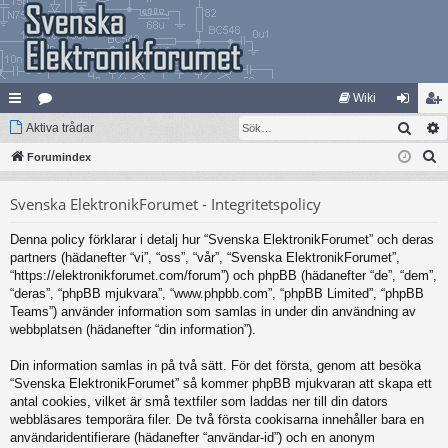
Wiki
Sök
na
Aktiva trådar
at
og
li
S
bb
Forumindex
eg
ga
m
ö
lä
ori
in
ed
Svenska ElektronikForumet - Integritetspolicy
k
nk
er
le
Denna policy förklarar i detalj hur “Svenska ElektronikForumet” och deras
ar
m
partners (hädanefter “vi”, “oss”, “vår”, “Svenska ElektronikForumet”,
“https://elektronikforumet.com/forum”) och phpBB (hädanefter “de”, “dem”,
“deras”, “phpBB mjukvara”, “www.phpbb.com”, “phpBB Limited”, “phpBB
Teams”) använder information som samlas in under din användning av
webbplatsen (hädanefter “din information”).
Din information samlas in på två sätt. För det första, genom att besöka
“Svenska ElektronikForumet” så kommer phpBB mjukvaran att skapa ett
antal cookies, vilket är små textfiler som laddas ner till din dators
webbläsares temporära filer. De två första cookisarna innehåller bara en
användaridentifierare (hädanefter “användar-id”) och en anonym