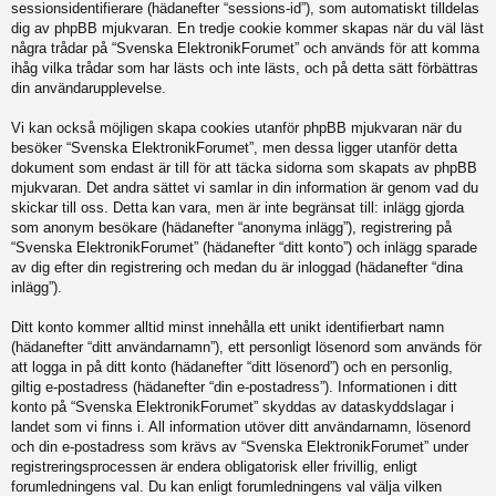
sessionsidentifierare (hädanefter “sessions-id”), som automatiskt tilldelas
dig av phpBB mjukvaran. En tredje cookie kommer skapas när du väl läst
några trådar på “Svenska ElektronikForumet” och används för att komma
ihåg vilka trådar som har lästs och inte lästs, och på detta sätt förbättras
din användarupplevelse.
Vi kan också möjligen skapa cookies utanför phpBB mjukvaran när du
besöker “Svenska ElektronikForumet”, men dessa ligger utanför detta
dokument som endast är till för att täcka sidorna som skapats av phpBB
mjukvaran. Det andra sättet vi samlar in din information är genom vad du
skickar till oss. Detta kan vara, men är inte begränsat till: inlägg gjorda
som anonym besökare (hädanefter “anonyma inlägg”), registrering på
“Svenska ElektronikForumet” (hädanefter “ditt konto”) och inlägg sparade
av dig efter din registrering och medan du är inloggad (hädanefter “dina
inlägg”).
Ditt konto kommer alltid minst innehålla ett unikt identifierbart namn
(hädanefter “ditt användarnamn”), ett personligt lösenord som används för
att logga in på ditt konto (hädanefter “ditt lösenord”) och en personlig,
giltig e-postadress (hädanefter “din e-postadress”). Informationen i ditt
konto på “Svenska ElektronikForumet” skyddas av dataskyddslagar i
landet som vi finns i. All information utöver ditt användarnamn, lösenord
och din e-postadress som krävs av “Svenska ElektronikForumet” under
registreringsprocessen är endera obligatorisk eller frivillig, enligt
forumledningens val. Du kan enligt forumledningens val välja vilken