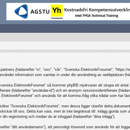
partners (hädanefter “vi”, “oss”, “vår”, “Svenska ElektronikForumet”, “https:/
änder information som samlas in under din användning av webbplatsen (häda
“Svenska ElektronikForumet” så kommer phpBB mjukvaran att skapa ett antal coo
tifierare (hädanefter “användar-id”) och en anonym sessionsidentifierare (häda
ElektronikForumet” och används för att komma ihåg vilka trådar som har lästs
öker “Svenska ElektronikForumet”, men dessa ligger utanför detta dokument 
skickar till oss. Detta kan vara, men är inte begränsat till: inlägg gjorda so
r din registrering och medan du är inloggad (hädanefter “dina inlägg”).
nefter “ditt användarnamn”), ett personligt lösenord som används för att logga in