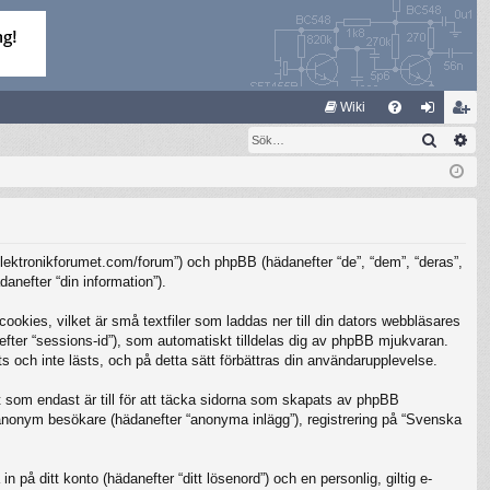
S
Wiki
Sök
Av
FA
og
li
Q
ga
m
in
ed
le
/elektronikforumet.com/forum”) och phpBB (hädanefter “de”, “dem”, “deras”,
m
nefter “din information”).
kies, vilket är små textfiler som laddas ner till din dators webbläsares
nefter “sessions-id”), som automatiskt tilldelas dig av phpBB mjukvaran.
 och inte lästs, och på detta sätt förbättras din användarupplevelse.
som endast är till för att täcka sidorna som skapats av phpBB
m anonym besökare (hädanefter “anonyma inlägg”), registrering på “Svenska
 på ditt konto (hädanefter “ditt lösenord”) och en personlig, giltig e-