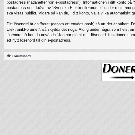
postadress (hädanefter “din e-postadress”). Informationen i ditt konto på
postadress som krävs av “Svenska ElektronikForumet” under registreringspro
ska visas publikt. Vidare så kan du, i ditt konto, välja vilka automatisk
Ditt lösenord är chiffrerat (genom ett envägs-hash) så att det är säkert. 
ElektronikForumet”, så skydda det noga. Aldrig under några som helst oms
lösenord så kan du använda “Jag har glömt mitt lösenord”-funktionen s
ett nytt lösenord till din e-postadress.
Forumindex