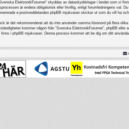
 “Svenska ElektronikForumet” skyddas av dataskyddslagar i landet som vi finns
cessen är endera obligatorisk eller frivillig, enligt forumledningens val. Du 
t genererade e-postmeddelanden phpBB mjukvaran skickar ut som du vill ha och
Dock är det rekommenderat att du inte använder samma lösenord på flera olika w
tändigheter kommer någon från “Svenska ElektronikForumet”, phpBB eller annan
om finns i phpBB mjukvaran. Denna process kommer att be dig om ditt använ