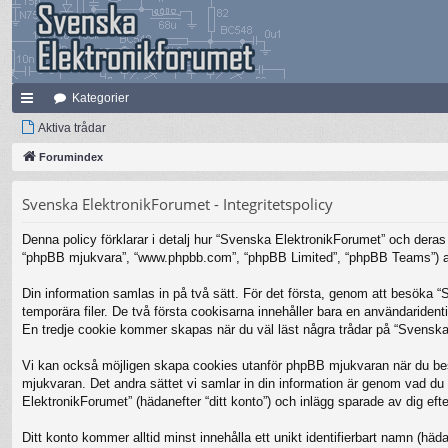
Kategorier
na
Aktiva trådar
bb
Forumindex
lä
Svenska ElektronikForumet - Integritetspolicy
nk
Denna policy förklarar i detalj hur “Svenska ElektronikForumet” och deras 
ar
“phpBB mjukvara”, “www.phpbb.com”, “phpBB Limited”, “phpBB Teams”) anv
Din information samlas in på två sätt. För det första, genom att besöka 
temporära filer. De två första cookisarna innehåller bara en användariden
En tredje cookie kommer skapas när du väl läst några trådar på “Svenska 
Vi kan också möjligen skapa cookies utanför phpBB mjukvaran när du bes
mjukvaran. Det andra sättet vi samlar in din information är genom vad du 
ElektronikForumet” (hädanefter “ditt konto”) och inlägg sparade av dig efte
Ditt konto kommer alltid minst innehålla ett unikt identifierbart namn (häda