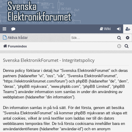
Wiki
Sök
na
Aktiva trådar
at
og
li
S
bb
Forumindex
eg
ga
m
ö
lä
ori
in
ed
Svenska ElektronikForumet - Integritetspolicy
k
nk
er
le
Denna policy förklarar i detalj hur “Svenska ElektronikForumet” och deras
ar
m
partners (hädanefter “vi”, “oss”, “vår”, “Svenska ElektronikForumet”,
“https://elektronikforumet.com/forum”) och phpBB (hädanefter “de”, “dem”,
“deras”, “phpBB mjukvara”, “www.phpbb.com”, “phpBB Limited”, “phpBB
Teams”) använder information som samlas in under din användning av
webbplatsen (hädanefter “din information”).
Din information samlas in på två sätt. För det första, genom att besöka
“Svenska ElektronikForumet” så kommer phpBB mjukvaran att skapa ett
antal cookies, vilket är små textfiler som laddas ner till din dators
webbläsares temporära filer. De två första cookisarna innehåller bara en
användaridentifierare (hädanefter “användar-id”) och en anonym