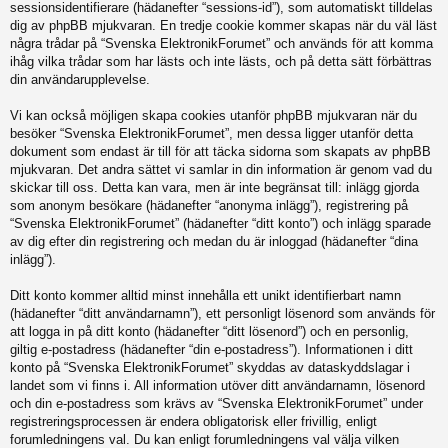
sessionsidentifierare (hädanefter “sessions-id”), som automatiskt tilldelas
dig av phpBB mjukvaran. En tredje cookie kommer skapas när du väl läst
några trådar på “Svenska ElektronikForumet” och används för att komma
ihåg vilka trådar som har lästs och inte lästs, och på detta sätt förbättras
din användarupplevelse.
Vi kan också möjligen skapa cookies utanför phpBB mjukvaran när du
besöker “Svenska ElektronikForumet”, men dessa ligger utanför detta
dokument som endast är till för att täcka sidorna som skapats av phpBB
mjukvaran. Det andra sättet vi samlar in din information är genom vad du
skickar till oss. Detta kan vara, men är inte begränsat till: inlägg gjorda
som anonym besökare (hädanefter “anonyma inlägg”), registrering på
“Svenska ElektronikForumet” (hädanefter “ditt konto”) och inlägg sparade
av dig efter din registrering och medan du är inloggad (hädanefter “dina
inlägg”).
Ditt konto kommer alltid minst innehålla ett unikt identifierbart namn
(hädanefter “ditt användarnamn”), ett personligt lösenord som används för
att logga in på ditt konto (hädanefter “ditt lösenord”) och en personlig,
giltig e-postadress (hädanefter “din e-postadress”). Informationen i ditt
konto på “Svenska ElektronikForumet” skyddas av dataskyddslagar i
landet som vi finns i. All information utöver ditt användarnamn, lösenord
och din e-postadress som krävs av “Svenska ElektronikForumet” under
registreringsprocessen är endera obligatorisk eller frivillig, enligt
forumledningens val. Du kan enligt forumledningens val välja vilken