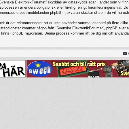
 “Svenska ElektronikForumet” skyddas av dataskyddslagar i landet som vi finns
cessen är endera obligatorisk eller frivillig, enligt forumledningens val. Du 
t genererade e-postmeddelanden phpBB mjukvaran skickar ut som du vill ha och
Dock är det rekommenderat att du inte använder samma lösenord på flera olika w
tändigheter kommer någon från “Svenska ElektronikForumet”, phpBB eller annan
om finns i phpBB mjukvaran. Denna process kommer att be dig om ditt använ