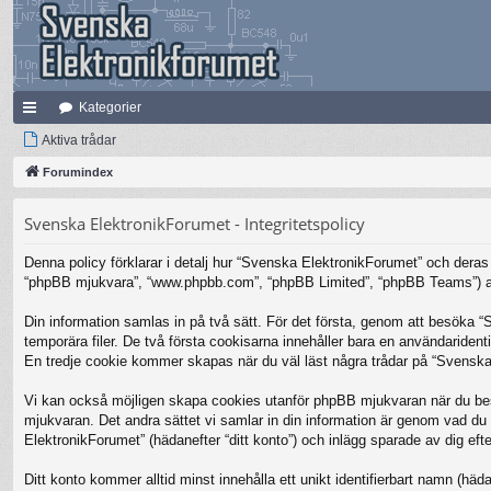
Kategorier
na
Aktiva trådar
bb
Forumindex
lä
Svenska ElektronikForumet - Integritetspolicy
nk
Denna policy förklarar i detalj hur “Svenska ElektronikForumet” och deras 
ar
“phpBB mjukvara”, “www.phpbb.com”, “phpBB Limited”, “phpBB Teams”) anv
Din information samlas in på två sätt. För det första, genom att besöka 
temporära filer. De två första cookisarna innehåller bara en användariden
En tredje cookie kommer skapas när du väl läst några trådar på “Svenska 
Vi kan också möjligen skapa cookies utanför phpBB mjukvaran när du bes
mjukvaran. Det andra sättet vi samlar in din information är genom vad du 
ElektronikForumet” (hädanefter “ditt konto”) och inlägg sparade av dig efte
Ditt konto kommer alltid minst innehålla ett unikt identifierbart namn (häda