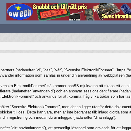
partners (hädanefter “vi”, “oss”, “vår”, “Svenska ElektronikForumet”, “https:/
änder information som samlas in under din användning av webbplatsen (häda
“Svenska ElektronikForumet” så kommer phpBB mjukvaran att skapa ett antal coo
tifierare (hädanefter “användar-id”) och en anonym sessionsidentifierare (häda
ElektronikForumet” och används för att komma ihåg vilka trådar som har lästs
öker “Svenska ElektronikForumet”, men dessa ligger utanför detta dokument 
skickar till oss. Detta kan vara, men är inte begränsat till: inlägg gjorda so
r din registrering och medan du är inloggad (hädanefter “dina inlägg”).
nefter “ditt användarnamn”), ett personligt lösenord som används för att logga in