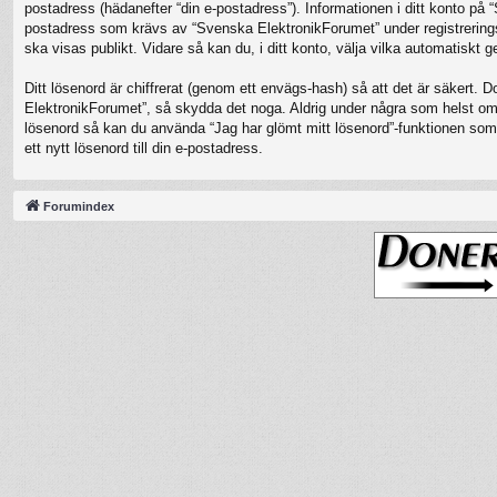
postadress (hädanefter “din e-postadress”). Informationen i ditt konto på
postadress som krävs av “Svenska ElektronikForumet” under registreringspro
ska visas publikt. Vidare så kan du, i ditt konto, välja vilka automatisk
Ditt lösenord är chiffrerat (genom ett envägs-hash) så att det är säkert. 
ElektronikForumet”, så skydda det noga. Aldrig under några som helst oms
lösenord så kan du använda “Jag har glömt mitt lösenord”-funktionen s
ett nytt lösenord till din e-postadress.
Forumindex