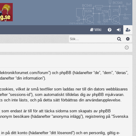
S
Wiki
Sök
Av
FA
og
li
Q
ga
m
in
ed
le
/elektronikforumet.com/forum”) och phpBB (hädanefter “de”, “dem”, “deras”,
m
nefter “din information”).
kies, vilket är små textfiler som laddas ner till din dators webbläsares
nefter “sessions-id”), som automatiskt tilldelas dig av phpBB mjukvaran.
 och inte lästs, och på detta sätt förbättras din användarupplevelse.
som endast är till för att täcka sidorna som skapats av phpBB
m anonym besökare (hädanefter “anonyma inlägg”), registrering på “Svenska
 på ditt konto (hädanefter “ditt lösenord”) och en personlig, giltig e-